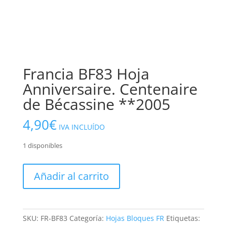
Francia BF83 Hoja
Anniversaire. Centenaire
de Bécassine **2005
4,90
€
IVA INCLUÍDO
1 disponibles
Francia
Añadir al carrito
BF83
Hoja
Anniversaire.
Centenaire
SKU:
FR-BF83
Categoría:
Hojas Bloques FR
Etiquetas: