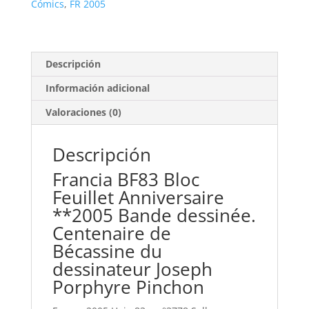
de
Cómics
,
FR 2005
Bécassine
**2005
cantidad
Descripción
Información adicional
Valoraciones (0)
Descripción
Francia BF83 Bloc
Feuillet Anniversaire
**2005 Bande dessinée.
Centenaire de
Bécassine du
dessinateur Joseph
Porphyre Pinchon