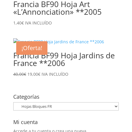
Francia BF90 Hoja Art
«L’Annonciation» **2005
1,40
€
IVA INCLUÍDO
¡Oferta!
Francia BF99 Hoja Jardins de
France **2006
El
El
40,00
€
19,00
€
IVA INCLUÍDO
precio
precio
original
actual
era:
es:
Categorías
40,00€.
19,00€.
Mi cuenta
Accede a tu cuenta o crea una nueva