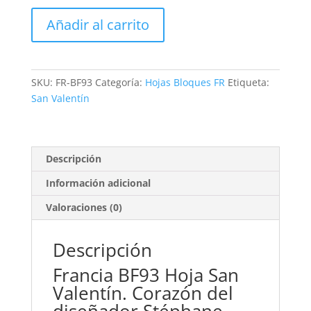
Francia
Añadir al carrito
BF93
Hoja
Saint-
Valentin.
SKU:
FR-BF93
Categoría:
Hojas Bloques FR
Etiqueta:
Cœur
San Valentín
couturier
Stéphane
Rolland
**2006
Descripción
cantidad
Información adicional
Valoraciones (0)
Descripción
Francia BF93 Hoja San
Valentín. Corazón del