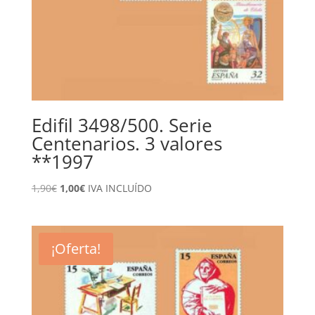
Edifil 3498/500. Serie
Centenarios. 3 valores
**1997
El
El
1,90
€
1,00
€
IVA INCLUÍDO
precio
precio
original
actual
era:
es:
¡Oferta!
1,90€.
1,00€.