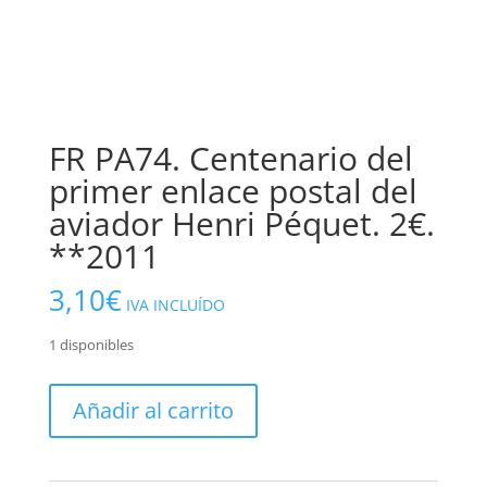
FR PA74. Centenario del
primer enlace postal del
aviador Henri Péquet. 2€.
**2011
3,10
€
IVA INCLUÍDO
1 disponibles
FR
Añadir al carrito
PA74.
Centenario
del