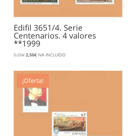
Edifil 3651/4. Serie
Centenarios. 4 valores
**1999
El
El
5,25
€
2,50
€
IVA INCLUÍDO
precio
precio
original
actual
era:
es:
¡Oferta!
5,25€.
2,50€.