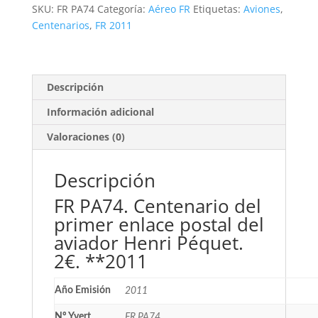
primer
SKU:
FR PA74
Categoría:
Aéreo FR
Etiquetas:
Aviones
,
enlace
Centenarios
,
FR 2011
postal
del
aviador
Henri
Descripción
Péquet.
Información adicional
2€.
**2011
Valoraciones (0)
cantidad
Descripción
FR PA74. Centenario del
primer enlace postal del
aviador Henri Péquet.
2€. **2011
Año Emisión
2011
Nº Yvert
FR PA74