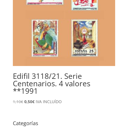
Edifil 3118/21. Serie
Centenarios. 4 valores
**1991
El
El
1,10
€
0,50
€
IVA INCLUÍDO
precio
precio
original
actual
era:
es:
Categorías
1,10€.
0,50€.