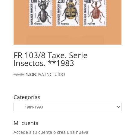
FR 103/8 Taxe. Serie
Insectos. **1983
El
El
4,30
€
1,80
€
IVA INCLUÍDO
precio
precio
original
actual
era:
es:
Categorías
4,30€.
1,80€.
Mi cuenta
Accede a tu cuenta o crea una nueva