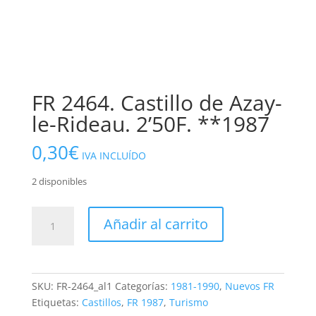
FR 2464. Castillo de Azay-
le-Rideau. 2’50F. **1987
0,30
€
IVA INCLUÍDO
2 disponibles
FR
Añadir al carrito
2464.
Castillo
de
Azay-
SKU:
FR-2464_al1
Categorías:
1981-1990
,
Nuevos FR
le-
Etiquetas:
Castillos
,
FR 1987
,
Turismo
Rideau.