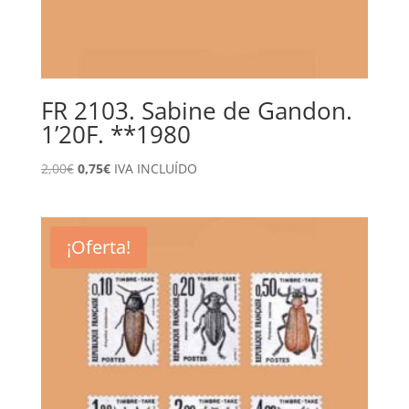
FR 2103. Sabine de Gandon.
1’20F. **1980
El
El
2,00
€
0,75
€
IVA INCLUÍDO
precio
precio
original
actual
era:
es:
¡Oferta!
2,00€.
0,75€.