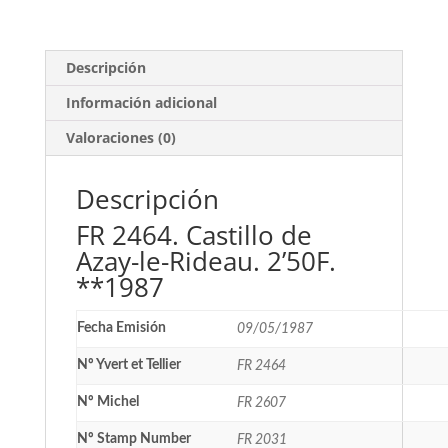
2'50F.
**1987
cantidad
Descripción
Información adicional
Valoraciones (0)
Descripción
FR 2464. Castillo de
Azay-le-Rideau. 2’50F.
**1987
Fecha Emisión
09/05/1987
Nº Yvert et Tellier
FR 2464
Nº Michel
FR 2607
Nº Stamp Number
FR 2031