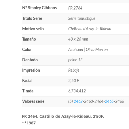
Nº Stanley Gibbons
FR 2764
Título Serie
Série touristique
Motivo sello
Château d’Azay-le-Rideau
Tamaño
40 x 26 mm
Color
Azul cian | Oliva Marrón
Dentado
peine 13
Impresión
Rebaje
Facial
2,50 F
Tirada
6.734.412
Valores serie
(5)
2462
-2463-2464-
2465
-2466
FR 2464. Castillo de Azay-le-Rideau. 2’50F.
**1987