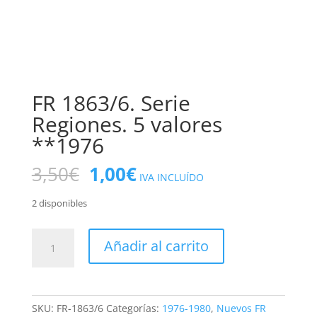
FR 1863/6. Serie
Regiones. 5 valores
**1976
El
El
3,50
€
1,00
€
IVA INCLUÍDO
precio
precio
original
actual
2 disponibles
era:
es:
3,50€.
1,00€.
FR
Añadir al carrito
1863/6.
Serie
Regiones.
5
SKU:
FR-1863/6
Categorías:
1976-1980
,
Nuevos FR