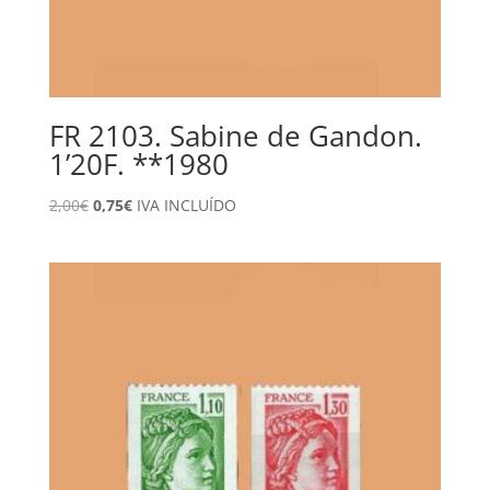
FR 2103. Sabine de Gandon.
1’20F. **1980
El
El
2,00
€
0,75
€
IVA INCLUÍDO
precio
precio
original
actual
era:
es:
2,00€.
0,75€.