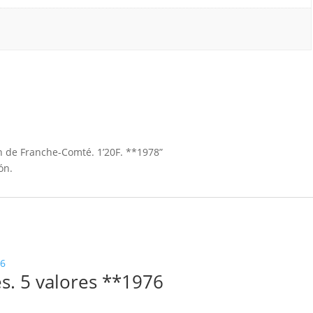
n de Franche-Comté. 1’20F. **1978”
ón.
s. 5 valores **1976