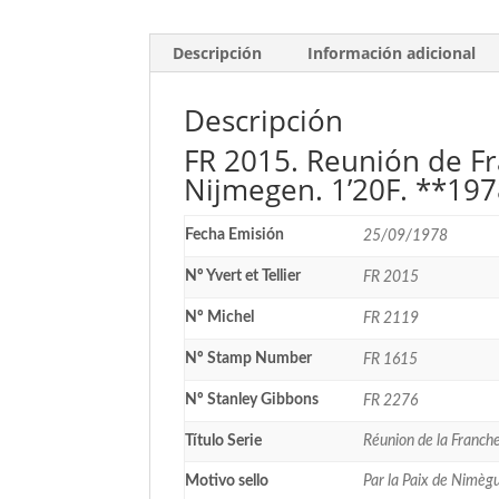
Descripción
Información adicional
Descripción
FR 2015. Reunión de F
Nijmegen. 1’20F. **19
Fecha Emisión
25/09/1978
Nº Yvert et Tellier
FR 2015
Nº Michel
FR 2119
Nº Stamp Number
FR 1615
Nº Stanley Gibbons
FR 2276
Título Serie
Réunion de la Franc
Motivo sello
Par la Paix de Nimè