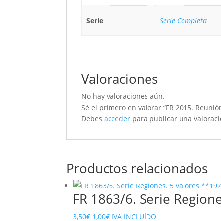
Serie
Serie Completa
Valoraciones
No hay valoraciones aún.
Sé el primero en valorar “FR 2015. Reunió
Debes
acceder
para publicar una valoraci
Productos relacionados
FR 1863/6. Serie Regione
El
El
3,50
€
1,00
€
IVA INCLUÍDO