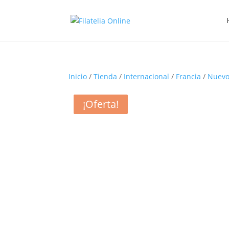
Inicio
/
Tienda
/
Internacional
/
Francia
/
Nuevo
¡Oferta!
¡Oferta!
¡Oferta!