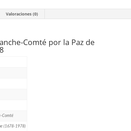
Comté.
1'20F.
Valoraciones (0)
**1978
cantidad
ranche-Comté por la Paz de
78
he-Comté
gue (1678-1978)