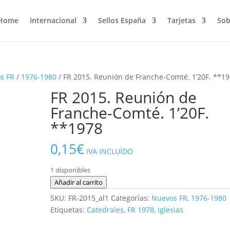
Home
Internacional
Sellos España
Tarjetas
Sob
s FR
/
1976-1980
/ FR 2015. Reunión de Franche-Comté. 1’20F. **1
FR 2015. Reunión de
Franche-Comté. 1’20F.
**1978
0,15
€
IVA INCLUÍDO
1 disponibles
FR
Añadir al carrito
2015.
SKU:
FR-2015_al1
Categorías:
Nuevos FR
,
1976-1980
Reunión
Etiquetas:
Catedrales
,
FR 1978
,
Iglesias
de
Franche-