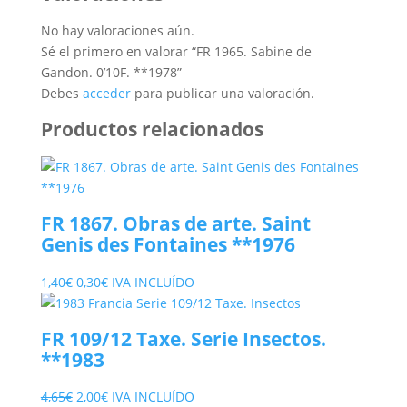
No hay valoraciones aún.
Sé el primero en valorar “FR 1965. Sabine de
Gandon. 0’10F. **1978”
Debes
acceder
para publicar una valoración.
Productos relacionados
FR 1867. Obras de arte. Saint
Genis des Fontaines **1976
El
El
1,40
€
0,30
€
IVA INCLUÍDO
precio
precio
original
actual
FR 109/12 Taxe. Serie Insectos.
era:
es:
**1983
1,40€.
0,30€.
El
El
4,65
€
2,00
€
IVA INCLUÍDO