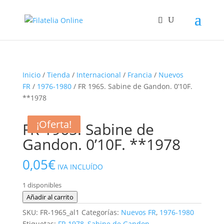
Inicio
/
Tienda
/
Internacional
/
Francia
/
Nuevos
FR
/
1976-1980
/ FR 1965. Sabine de Gandon. 0’10F.
**1978
¡Oferta!
¡Oferta!
¡Oferta!
FR 1965. Sabine de
Gandon. 0’10F. **1978
0,05
€
IVA INCLUÍDO
1 disponibles
FR
Añadir al carrito
1965.
SKU:
FR-1965_al1
Categorías:
Nuevos FR
,
1976-1980
Sabine
Etiquetas:
FR 1978
,
Sabine de Gandon