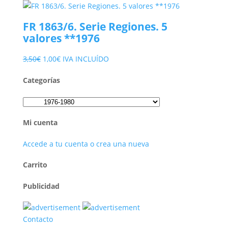
precio
precio
original
actual
FR 1863/6. Serie Regiones. 5
era:
es:
valores **1976
4,65€.
2,00€.
El
El
3,50
€
1,00
€
IVA INCLUÍDO
precio
precio
Categorías
original
actual
era:
es:
3,50€.
1,00€.
Mi cuenta
Accede a tu cuenta o crea una nueva
Carrito
Publicidad
Contacto