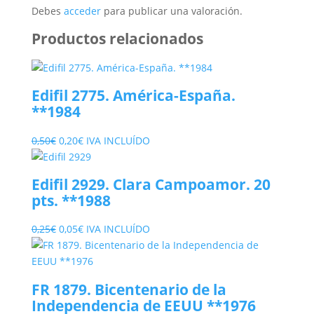
Debes
acceder
para publicar una valoración.
Productos relacionados
Edifil 2775. América-España.
**1984
El
El
0,50
€
0,20
€
IVA INCLUÍDO
precio
precio
original
actual
Edifil 2929. Clara Campoamor. 20
era:
es:
pts. **1988
0,50€.
0,20€.
El
El
0,25
€
0,05
€
IVA INCLUÍDO
precio
precio
original
actual
era:
es:
FR 1879. Bicentenario de la
0,25€.
0,05€.
Independencia de EEUU **1976