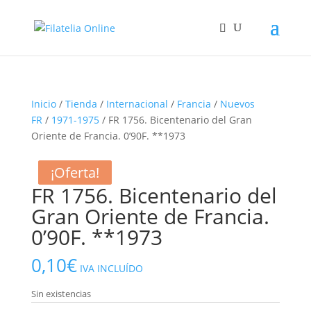
Inicio
/
Tienda
/
Internacional
/
Francia
/
Nuevos
FR
/
1971-1975
/ FR 1756. Bicentenario del Gran
Oriente de Francia. 0’90F. **1973
¡Oferta!
¡Oferta!
FR 1756. Bicentenario del
Gran Oriente de Francia.
0’90F. **1973
0,10
€
IVA INCLUÍDO
Sin existencias