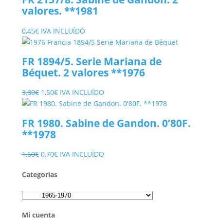
valores. **1981
0,45
€
IVA INCLUÍDO
FR 1894/5. Serie Mariana de
Béquet. 2 valores **1976
El
El
3,80
€
1,50
€
IVA INCLUÍDO
precio
precio
original
actual
FR 1980. Sabine de Gandon. 0’80F.
era:
es:
**1978
3,80€.
1,50€.
El
El
1,60
€
0,70
€
IVA INCLUÍDO
precio
precio
Categorías
original
actual
era:
es:
1,60€.
0,70€.
Mi cuenta