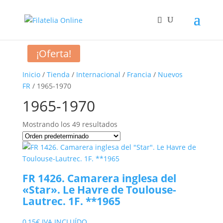
¡Oferta!
Inicio
/
Tienda
/
Internacional
/
Francia
/
Nuevos
FR
/ 1965-1970
1965-1970
Mostrando los 49 resultados
FR 1426. Camarera inglesa del
«Star». Le Havre de Toulouse-
Lautrec. 1F. **1965
0,15
€
IVA INCLUÍDO