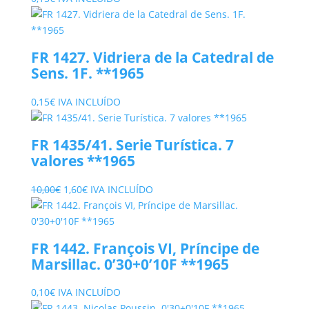
FR 1427. Vidriera de la Catedral de
Sens. 1F. **1965
0,15
€
IVA INCLUÍDO
FR 1435/41. Serie Turística. 7
valores **1965
El
El
10,00
€
1,60
€
IVA INCLUÍDO
precio
precio
original
actual
era:
es:
FR 1442. François VI, Príncipe de
10,00€.
1,60€.
Marsillac. 0’30+0’10F **1965
0,10
€
IVA INCLUÍDO