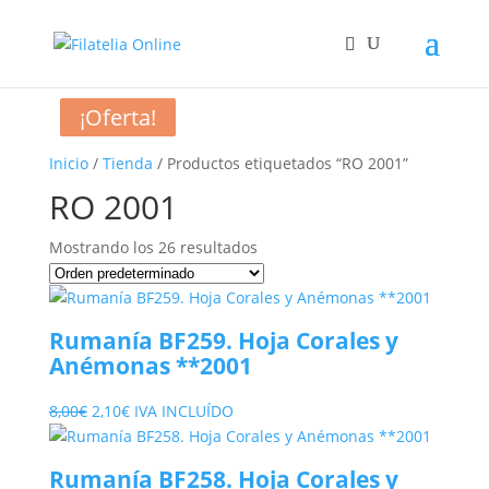
¡Oferta!
¡Oferta!
¡Oferta!
Inicio
/
Tienda
/ Productos etiquetados “RO 2001”
RO 2001
Mostrando los 26 resultados
Rumanía BF259. Hoja Corales y
Anémonas **2001
El
El
8,00
€
2,10
€
IVA INCLUÍDO
precio
precio
original
actual
Rumanía BF258. Hoja Corales y
era:
es: