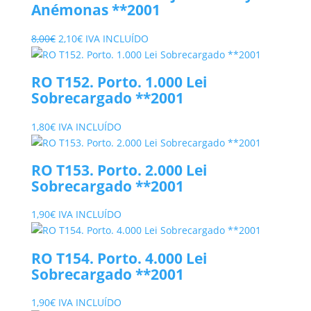
Anémonas **2001
8,00€.
2,10€.
El
El
8,00
€
2,10
€
IVA INCLUÍDO
precio
precio
original
actual
RO T152. Porto. 1.000 Lei
era:
es:
Sobrecargado **2001
8,00€.
2,10€.
1,80
€
IVA INCLUÍDO
RO T153. Porto. 2.000 Lei
Sobrecargado **2001
1,90
€
IVA INCLUÍDO
RO T154. Porto. 4.000 Lei
Sobrecargado **2001
1,90
€
IVA INCLUÍDO