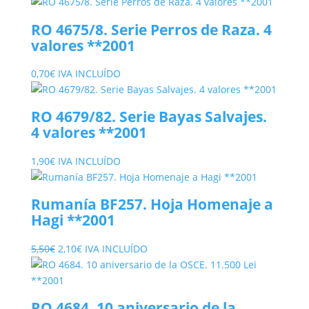
RO 4675/8. Serie Perros de Raza. 4
valores **2001
0,70
€
IVA INCLUÍDO
RO 4679/82. Serie Bayas Salvajes.
4 valores **2001
1,90
€
IVA INCLUÍDO
Rumanía BF257. Hoja Homenaje a
Hagi **2001
El
El
5,50
€
2,10
€
IVA INCLUÍDO
precio
precio
original
actual
era:
es:
RO 4684. 10 aniversario de la