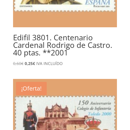
Edifil 3801. Centenario
Cardenal Rodrigo de Castro.
40 ptas. **2001
El
El
0,60
€
0,25
€
IVA INCLUÍDO
precio
precio
original
actual
era:
es:
¡Oferta!
0,60€.
0,25€.