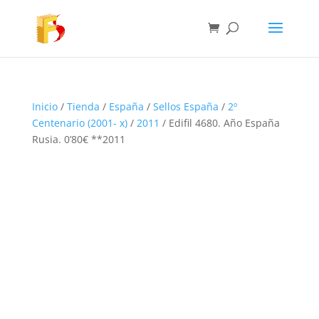
Inicio
/
Tienda
/
España
/
Sellos España
/
2º
Centenario (2001- x)
/
2011
/ Edifil 4680. Año España
Rusia. 0’80€ **2011