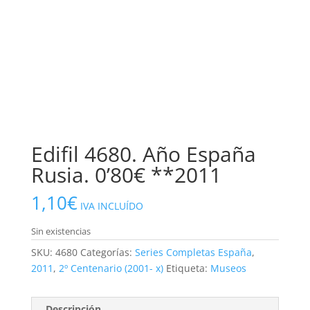
Edifil 4680. Año España
Rusia. 0’80€ **2011
1,10
€
IVA INCLUÍDO
Sin existencias
SKU:
4680
Categorías:
Series Completas España
,
2011
,
2º Centenario (2001- x)
Etiqueta:
Museos
Descripción