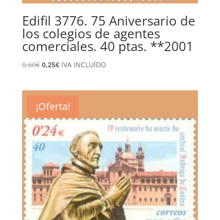
Edifil 3776. 75 Aniversario de
los colegios de agentes
comerciales. 40 ptas. **2001
El
El
0,60
€
0,25
€
IVA INCLUÍDO
precio
precio
original
actual
era:
es:
¡Oferta!
0,60€.
0,25€.