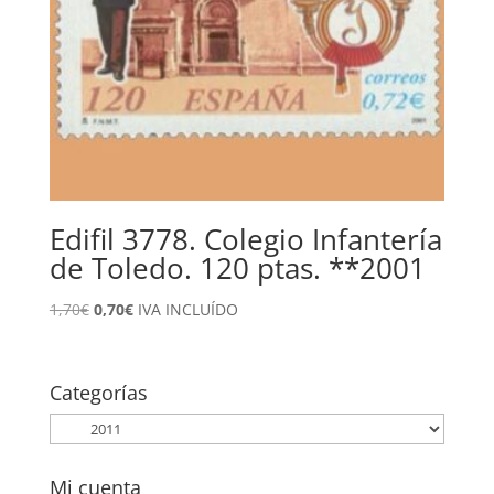
Edifil 3778. Colegio Infantería
de Toledo. 120 ptas. **2001
El
El
1,70
€
0,70
€
IVA INCLUÍDO
precio
precio
original
actual
era:
es:
Categorías
1,70€.
0,70€.
Mi cuenta