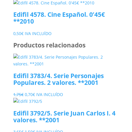
Edifil 4578. Cine Español. 0’45€
**2010
0,50
€
IVA INCLUÍDO
Productos relacionados
Edifil 3783/4. Serie Personajes
Populares. 2 valores. **2001
El
El
1,75
€
0,70
€
IVA INCLUÍDO
precio
precio
original
actual
Edifil 3792/5. Serie Juan Carlos I. 4
era:
es:
valores. **2001
1,75€.
0,70€.
El
El
3,65
€
1,50
€
IVA INCLUÍDO