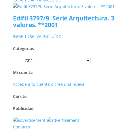
precio
precio
original
actual
Edifil 3797/9. Serie Arquitectura. 3
era:
es:
valores. **2001
3,65€.
1,50€.
El
El
3,80
€
1,75
€
IVA INCLUÍDO
precio
precio
Categorías
original
actual
era:
es:
3,80€.
1,75€.
Mi cuenta
Accede a tu cuenta o crea una nueva
Carrito
Publicidad
Contacto