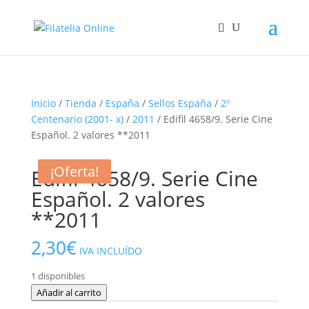
Inicio
/
Tienda
/
España
/
Sellos España
/
2º
Centenario (2001- x)
/
2011
/ Edifil 4658/9. Serie Cine
Español. 2 valores **2011
¡Oferta!
¡Oferta!
¡Oferta!
Edifil 4658/9. Serie Cine
Español. 2 valores
**2011
2,30
€
IVA INCLUÍDO
1 disponibles
Edifil
Añadir al carrito
4658/9.