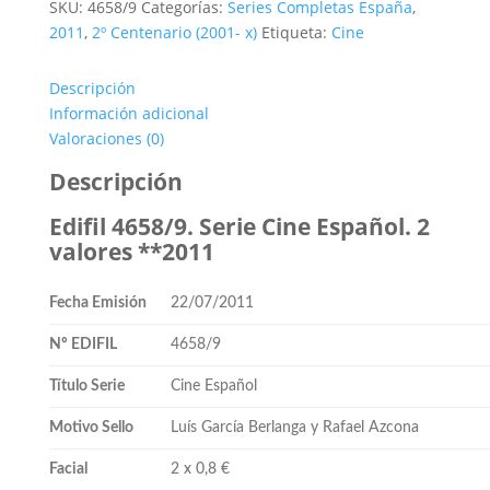
SKU:
4658/9
Categorías:
Series Completas España
,
Serie
2011
,
2º Centenario (2001- x)
Etiqueta:
Cine
Cine
Español.
Descripción
2
Información adicional
valores
Valoraciones (0)
**2011
cantidad
Descripción
Edifil 4658/9. Serie Cine Español. 2
valores **2011
Fecha Emisión
22/07/2011
Nº EDIFIL
4658/9
Título Serie
Cine Español
Motivo Sello
Luís García Berlanga y Rafael Azcona
Facial
2 x 0,8 €