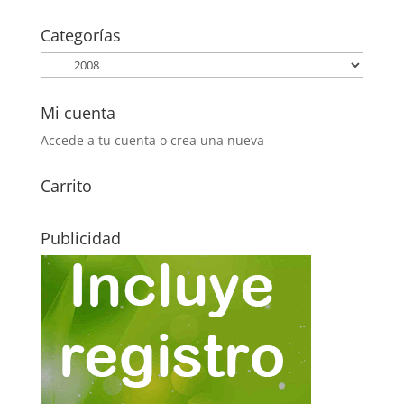
original
actual
era:
es:
Categorías
1,65€.
0,75€.
Mi cuenta
Accede a tu cuenta o crea una nueva
Carrito
Publicidad