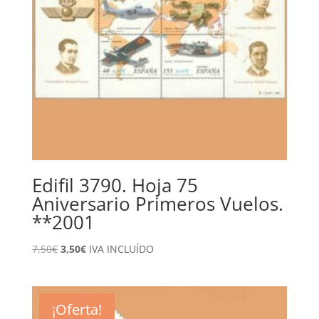
Edifil 3790. Hoja 75
Aniversario Primeros Vuelos.
**2001
El
El
7,50
€
3,50
€
IVA INCLUÍDO
precio
precio
original
actual
era:
es:
¡Oferta!
7,50€.
3,50€.