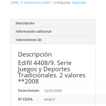
Deportes.
2008
,
2º Centenario (2001- x)
Etiqueta:
Deportes
2
valores
**2008
cantidad
Descripción
Información adicional
Valoraciones (0)
Descripción
Edifil 4408/9. Serie
Juegos y Deportes
Tradicionales. 2 valores
**2008
Fecha Emisión
16/04/2008
Nº EDIFIL
4408/9