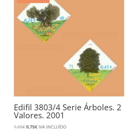
Edifil 3803/4 Serie Árboles. 2
Valores. 2001
El
El
1,65
€
0,75
€
IVA INCLUÍDO
precio
precio