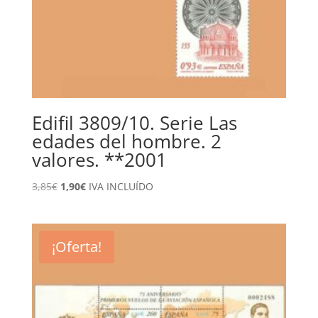
Edifil 3809/10. Serie Las
edades del hombre. 2
valores. **2001
El
El
3,85
€
1,90
€
IVA INCLUÍDO
precio
precio
original
actual
era:
es:
¡Oferta!
3,85€.
1,90€.