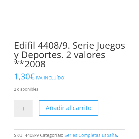
Edifil 4408/9. Serie Juegos
y Deportes. 2 valores
**2008
1,30
€
IVA INCLUÍDO
2 disponibles
Edifil
Añadir al carrito
4408/9.
Serie
Juegos
y
SKU:
4408/9
Categorías:
Series Completas España
,