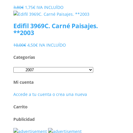
El
El
3,80
€
1,75
€
IVA INCLUÍDO
precio
precio
original
actual
Edifil 3969C. Carné Paisajes.
era:
es:
**2003
3,80€.
1,75€.
El
El
10,00
€
4,50
€
IVA INCLUÍDO
precio
precio
Categorías
original
actual
era:
es:
10,00€.
4,50€.
Mi cuenta
Accede a tu cuenta o crea una nueva
Carrito
Publicidad