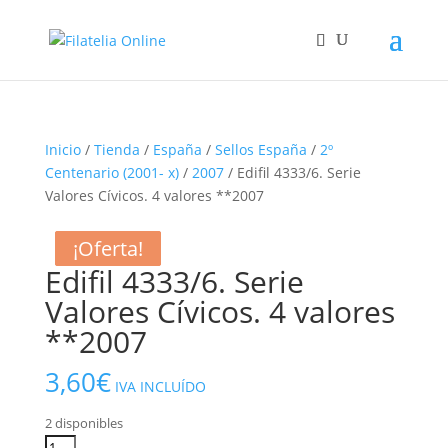
Inicio
/
Tienda
/
España
/
Sellos España
/
2º
Centenario (2001- x)
/
2007
/ Edifil 4333/6. Serie
Valores Cívicos. 4 valores **2007
¡Oferta!
¡Oferta!
¡Oferta!
Edifil 4333/6. Serie
Valores Cívicos. 4 valores
**2007
3,60
€
IVA INCLUÍDO
2 disponibles
Edifil