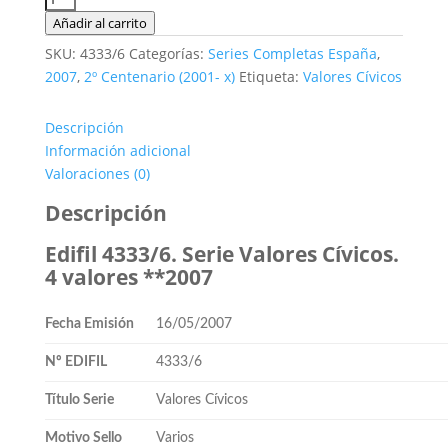
4333/6.
Añadir al carrito
Serie
SKU:
4333/6
Categorías:
Series Completas España
,
Valores
2007
,
2º Centenario (2001- x)
Etiqueta:
Valores Cívicos
Cívicos.
4
Descripción
valores
Información adicional
**2007
Valoraciones (0)
cantidad
Descripción
Edifil 4333/6. Serie Valores Cívicos.
4 valores **2007
Fecha Emisión
16/05/2007
Nº EDIFIL
4333/6
Título Serie
Valores Cívicos
Motivo Sello
Varios