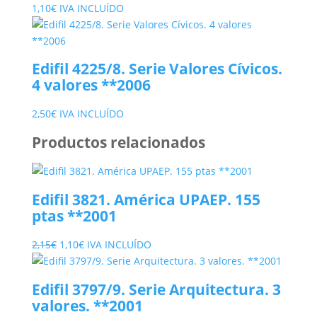
1,10
€
IVA INCLUÍDO
Edifil 4225/8. Serie Valores Cívicos.
4 valores **2006
2,50
€
IVA INCLUÍDO
Productos relacionados
Edifil 3821. América UPAEP. 155
ptas **2001
El
El
2,15
€
1,10
€
IVA INCLUÍDO
precio
precio
original
actual
Edifil 3797/9. Serie Arquitectura. 3
era:
es:
valores. **2001
2,15€.
1,10€.