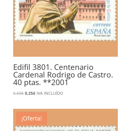
Edifil 3801. Centenario
Cardenal Rodrigo de Castro.
40 ptas. **2001
El
El
0,60
€
0,25
€
IVA INCLUÍDO
precio
precio
original
actual
era:
es:
¡Oferta!
0,60€.
0,25€.