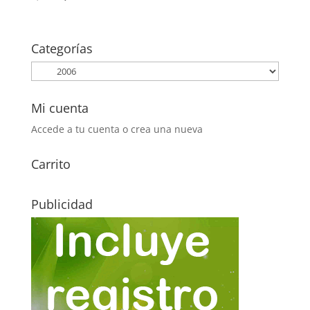
precio
precio
original
actual
era:
es:
Categorías
2,15€.
1,00€.
Mi cuenta
Accede a tu cuenta o crea una nueva
Carrito
Publicidad