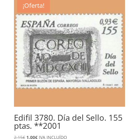
era:
es:
¡Oferta!
1,70€.
0,80€.
Edifil 3780. Día del Sello. 155
ptas. **2001
El
El
2,15
€
1,00
€
IVA INCLUÍDO