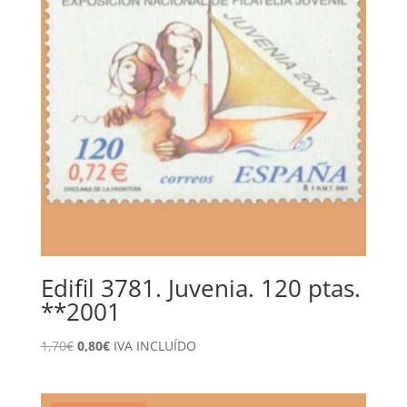
Edifil 3781. Juvenia. 120 ptas.
**2001
El
El
1,70
€
0,80
€
IVA INCLUÍDO
precio
precio
original
actual