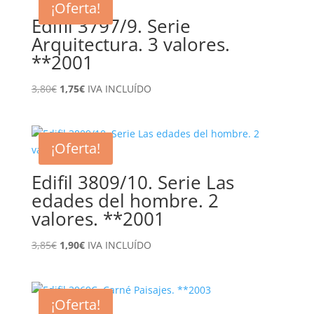
¡Oferta!
Edifil 3797/9. Serie
Arquitectura. 3 valores.
**2001
El
El
3,80
€
1,75
€
IVA INCLUÍDO
precio
precio
original
actual
era:
es:
¡Oferta!
3,80€.
1,75€.
Edifil 3809/10. Serie Las
edades del hombre. 2
valores. **2001
El
El
3,85
€
1,90
€
IVA INCLUÍDO
precio
precio
original
actual
era:
es:
¡Oferta!
3,85€.
1,90€.