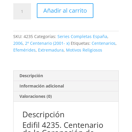
Edifil
Añadir al carrito
4235.
Santa
María
de
SKU:
4235
Categorías:
Series Completas España
,
los
2006
,
2º Centenario (2001- x)
Etiquetas:
Centenarios
,
Remedios.
Efemérides
,
Extremadura
,
Motivos Religiosos
2'33€
**2006
cantidad
Descripción
Información adicional
Valoraciones (0)
Descripción
Edifil 4235. Centenario