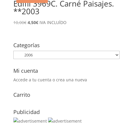
Edifil 3969C. Carné Paisajes.
**2003
El
El
10,00
€
4,50
€
IVA INCLUÍDO
precio
precio
original
actual
era:
es:
Categorías
10,00€.
4,50€.
Mi cuenta
Accede a tu cuenta o crea una nueva
Carrito
Publicidad