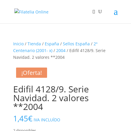
Inicio
/
Tienda
/
España
/
Sellos España
/
2º
Centenario (2001- x)
/
2004
/ Edifil 4128/9. Serie
Navidad. 2 valores **2004
¡Oferta!
¡Oferta!
¡Oferta!
Edifil 4128/9. Serie
Navidad. 2 valores
**2004
1,45
€
IVA INCLUÍDO
2 disponibles