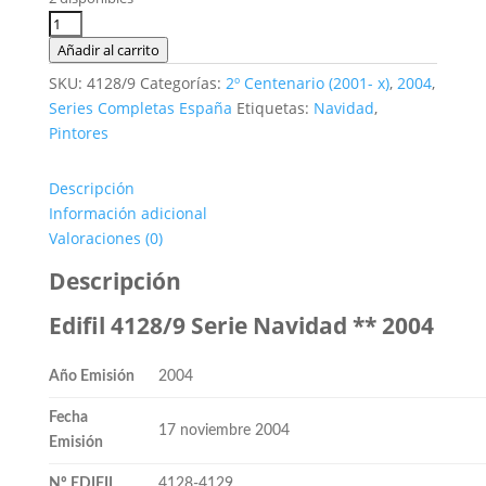
Edifil
4128/9.
Añadir al carrito
Serie
SKU:
4128/9
Categorías:
2º Centenario (2001- x)
,
2004
,
Navidad.
Series Completas España
Etiquetas:
Navidad
,
2
Pintores
valores
**2004
Descripción
cantidad
Información adicional
Valoraciones (0)
Descripción
Edifil 4128/9 Serie Navidad ** 2004
Año Emisión
2004
Fecha
17 noviembre 2004
Emisión
Nº EDIFIL
4128-4129