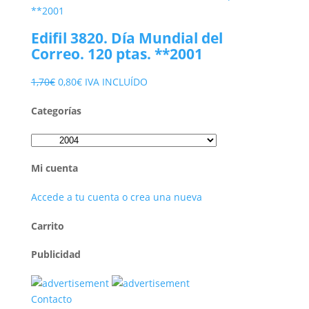
original
actual
era:
es:
Edifil 3820. Día Mundial del
10,00€.
4,50€.
Correo. 120 ptas. **2001
El
El
1,70
€
0,80
€
IVA INCLUÍDO
precio
precio
Categorías
original
actual
era:
es:
1,70€.
0,80€.
Mi cuenta
Accede a tu cuenta o crea una nueva
Carrito
Publicidad
Contacto