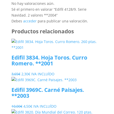
No hay valoraciones aún.
Sé el primero en valorar “Edifil 4128/9. Serie
Navidad. 2 valores **2004”
Debes
acceder
para publicar una valoración.
Productos relacionados
Edifil 3834. Hoja Toros. Curro
Romero. **2001
El
El
3,65
€
2,30
€
IVA INCLUÍDO
precio
precio
original
actual
Edifil 3969C. Carné Paisajes.
era:
es:
**2003
3,65€.
2,30€.
El
El
10,00
€
4,50
€
IVA INCLUÍDO
precio
precio