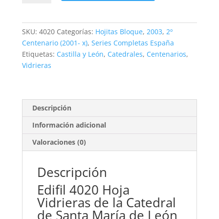
Hoja
Catedral
de
SKU:
4020
Categorías:
Hojitas Bloque
,
2003
,
2º
Santa
Centenario (2001- x)
,
Series Completas España
María
Etiquetas:
Castilla y León
,
Catedrales
,
Centenarios
,
de
Vidrieras
León.
**2003
cantidad
Descripción
Información adicional
Valoraciones (0)
Descripción
Edifil 4020 Hoja
Vidrieras de la Catedral
de Santa María de León