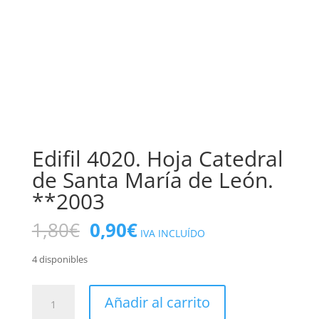
Edifil 4020. Hoja Catedral
de Santa María de León.
**2003
El
El
1,80
€
0,90
€
IVA INCLUÍDO
precio
precio
original
actual
4 disponibles
era:
es:
1,80€.
0,90€.
Edifil
Añadir al carrito
4020.