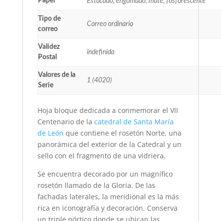
Papel
Estucado, engomado, mate, fosforescente
Tipo de
Correo ordinario
correo
Validez
indefinida
Postal
Valores de la
1 (4020)
Serie
Hoja bloque dedicada a conmemorar el VII
Centenario de la
catedral de Santa María
de León
que contiene el rosetón Norte, una
panorámica del exterior de la Catedral y un
sello con el fragmento de una vidriera.
Se encuentra decorado por un magnífico
rosetón llamado de la Gloria. De las
fachadas laterales, la meridional es la más
rica en iconografía y decoración. Conserva
un triple pórtico donde se ubican las