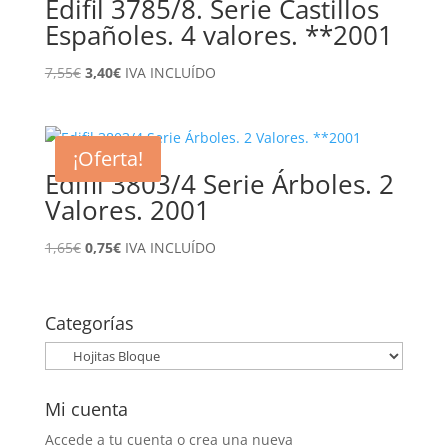
Edifil 3785/8. Serie Castillos
Españoles. 4 valores. **2001
El
El
7,55
€
3,40
€
IVA INCLUÍDO
precio
precio
original
actual
era:
es:
¡Oferta!
7,55€.
3,40€.
Edifil 3803/4 Serie Árboles. 2
Valores. 2001
El
El
1,65
€
0,75
€
IVA INCLUÍDO
precio
precio
original
actual
era:
es:
Categorías
1,65€.
0,75€.
Mi cuenta
Accede a tu cuenta o crea una nueva