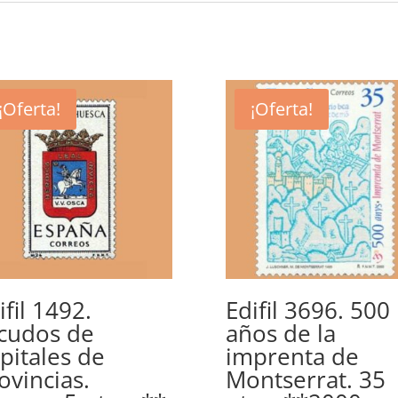
¡Oferta!
¡Oferta!
ifil 1492.
Edifil 3696. 500
cudos de
años de la
pitales de
imprenta de
ovincias.
Montserrat. 35