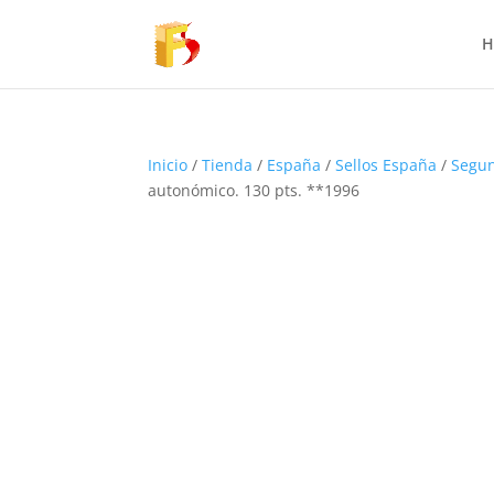
H
Inicio
/
Tienda
/
España
/
Sellos España
/
Segun
autonómico. 130 pts. **1996