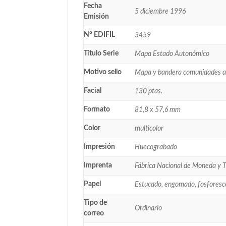
Fecha
5 diciembre 1996
Emisión
Nº EDIFIL
3459
Título Serie
Mapa Estado Autonómico
Motivo sello
Mapa y bandera comunidades 
Facial
130 ptas.
Formato
81,8 x 57,6 mm
Color
multicolor
Impresión
Huecograbado
Imprenta
Fábrica Nacional de Moneda y 
Papel
Estucado, engomado, fosforesc
Tipo de
Ordinario
correo