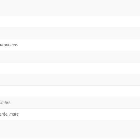
autónomas
Timbre
ente, mate