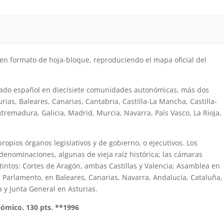
 en formato de hoja-bloque, reproduciendo el mapa oficial del
Estado español en diecisiete comunidades autonómicas, más dos
rias, Baleares, Canarias, Cantabria, Castilla-La Mancha, Castilla-
remadura, Galicia, Madrid, Murcia, Navarra, País Vasco, La Rioja,
pios órganos legislativos y de gobierno, o ejecutivos. Los
enominaciones, algunas de vieja raíz histórica; las cámaras
intos: Cortes de Aragón, ambas Castillas y Valencia; Asamblea en
 Parlamento, en Baleares, Canarias, Navarra, Andalucía, Cataluña,
a y Junta General en Asturias.
nómico. 130 pts. **1996