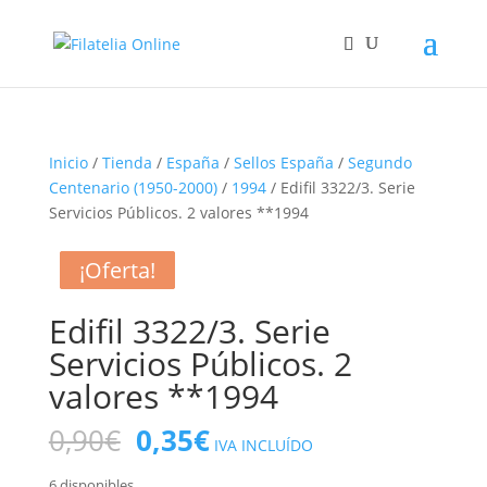
Inicio
/
Tienda
/
España
/
Sellos España
/
Segundo
Centenario (1950-2000)
/
1994
/ Edifil 3322/3. Serie
Servicios Públicos. 2 valores **1994
¡Oferta!
¡Oferta!
¡Oferta!
¡Oferta!
Edifil 3322/3. Serie
Servicios Públicos. 2
valores **1994
El
El
0,90
€
0,35
€
IVA INCLUÍDO
precio
precio
6 disponibles