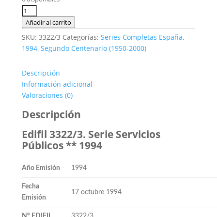
original
actual
era:
es:
Edifil
0,90€.
0,35€.
3322/3.
Añadir al carrito
Serie
SKU:
3322/3
Categorías:
Series Completas España
,
Servicios
1994
,
Segundo Centenario (1950-2000)
Públicos.
2
Descripción
valores
Información adicional
**1994
Valoraciones (0)
cantidad
Descripción
Edifil 3322/3. Serie Servicios
Públicos ** 1994
Año Emisión
1994
Fecha
17 octubre 1994
Emisión
Nº EDIFIL
3322/3