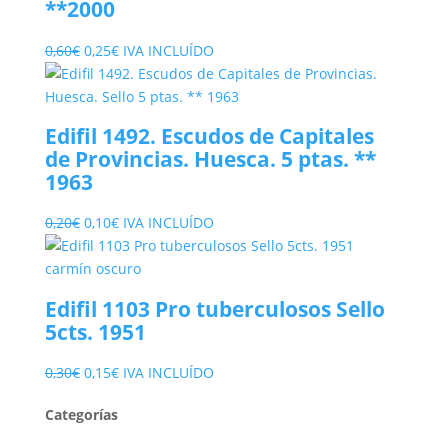
**2000
El
El
0,60
€
0,25
€
IVA INCLUÍDO
precio
precio
original
actual
era:
es:
Edifil 1492. Escudos de Capitales
0,60€.
0,25€.
de Provincias. Huesca. 5 ptas. **
1963
El
El
0,20
€
0,10
€
IVA INCLUÍDO
precio
precio
original
actual
era:
es:
Edifil 1103 Pro tuberculosos Sello
0,20€.
0,10€.
5cts. 1951
El
El
0,30
€
0,15
€
IVA INCLUÍDO
precio
precio
Categorías
original
actual
era:
es: