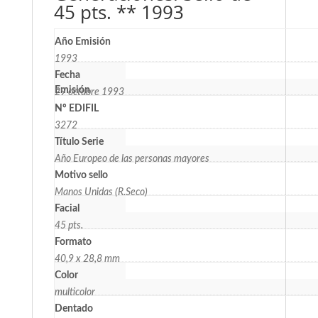
45 pts. ** 1993
Año Emisión
1993
Fecha
Emisión
29 octubre 1993
Nº EDIFIL
3272
Título Serie
Año Europeo de las personas mayores
Motivo sello
Manos Unidas (R.Seco)
Facial
45 pts.
Formato
40,9 x 28,8 mm
Color
multicolor
Dentado