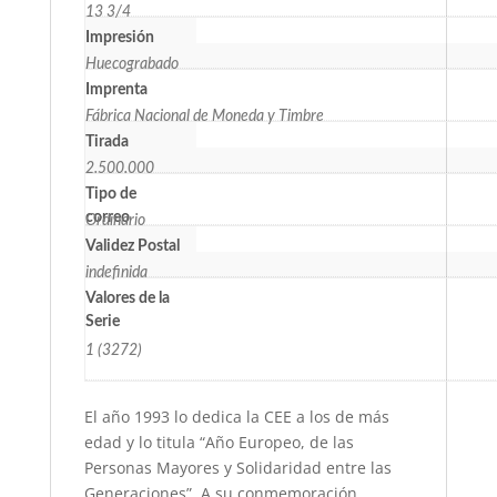
13 3/4
Impresión
Huecograbado
Imprenta
Fábrica Nacional de Moneda y Timbre
Tirada
2.500.000
Tipo de
correo
Ordinario
Validez Postal
indefinida
Valores de la
Serie
1 (3272)
El año 1993 lo dedica la CEE a los de más
edad y lo titula “Año Europeo, de las
Personas Mayores y Solidaridad entre las
Generaciones”. A su conmemoración