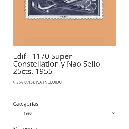
Edifil 1170 Super
Constellation y Nao Sello
25cts. 1955
El
El
0,25
€
0,15
€
IVA INCLUÍDO
precio
precio
original
actual
era:
es:
Categorías
0,25€.
0,15€.
Mi cuenta