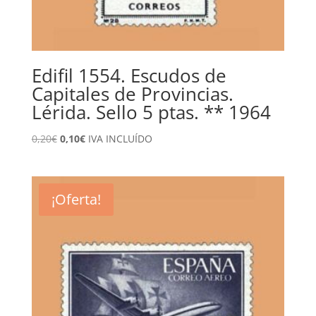
Edifil 1554. Escudos de
Capitales de Provincias.
Lérida. Sello 5 ptas. ** 1964
El
El
0,20
€
0,10
€
IVA INCLUÍDO
precio
precio
original
actual
era:
es:
¡Oferta!
0,20€.
0,10€.