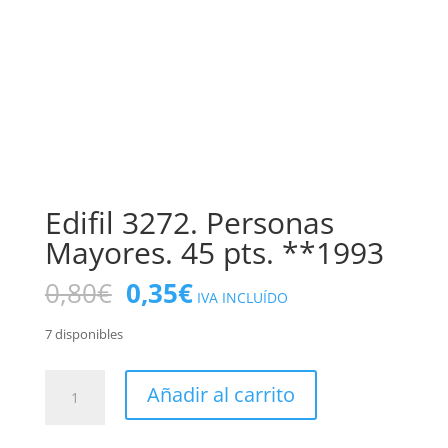
Edifil 3272. Personas
Mayores. 45 pts. **1993
El
El
0,80
€
0,35
€
IVA INCLUÍDO
precio
precio
original
actual
7 disponibles
era:
es:
0,80€.
0,35€.
Edifil
Añadir al carrito
3272.
Personas