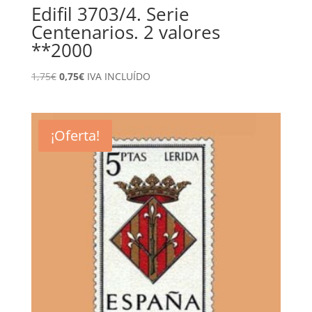
Edifil 3703/4. Serie
Centenarios. 2 valores
**2000
El
El
1,75
€
0,75
€
IVA INCLUÍDO
precio
precio
original
actual
era:
es:
¡Oferta!
1,75€.
0,75€.