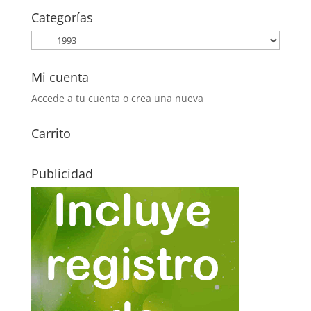
era:
es:
Categorías
6,40€.
3,00€.
Mi cuenta
Accede a tu cuenta o crea una nueva
Carrito
Publicidad