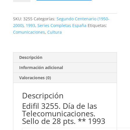
Día
de
las
SKU:
3255
Categorías:
Segundo Centenario (1950-
Telecomunicaciones.
2000)
,
1993
,
Series Completas España
Etiquetas:
28
Comunicaciones
,
Cultura
pts.
**1993
cantidad
Descripción
Información adicional
Valoraciones (0)
Descripción
Edifil 3255. Día de las
Telecomunicaciones.
Sello de 28 pts. ** 1993