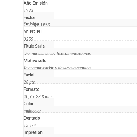
Año Emisión
1993
Fecha
Emisión
17 mayo 1993
Nº EDIFIL
3255
Título Serie
Día mundial de las Telecomunicaciones
Motivo sello
Telecomunicación y desarrollo humano
Facial
28 pts.
Formato
40,9 x 28,8 mm
Color
multicolor
Dentado
13 1/4
Impresión