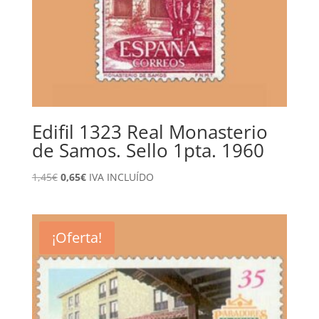
Edifil 1323 Real Monasterio
de Samos. Sello 1pta. 1960
El
El
1,45
€
0,65
€
IVA INCLUÍDO
precio
precio
original
actual
era:
es:
¡Oferta!
1,45€.
0,65€.