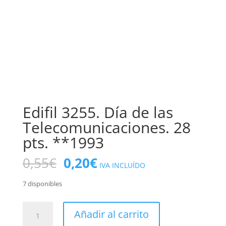
Edifil 3255. Día de las
Telecomunicaciones. 28
pts. **1993
El
El
0,55
€
0,20
€
IVA INCLUÍDO
precio
precio
original
actual
7 disponibles
era:
es:
0,55€.
0,20€.
Edifil
Añadir al carrito
3255.