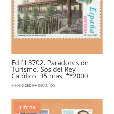
Edifil 3702. Paradores de
Turismo. Sos del Rey
Católico. 35 ptas. **2000
El
El
0,60
€
0,25
€
IVA INCLUÍDO
precio
precio
original
actual
era:
es:
¡Oferta!
0,60€.
0,25€.