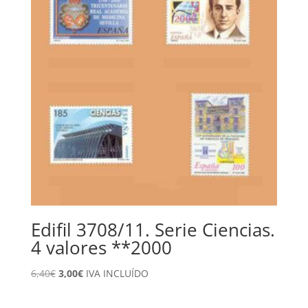
Edifil 3708/11. Serie Ciencias.
4 valores **2000
El
El
6,40
€
3,00
€
IVA INCLUÍDO
precio
precio
original
actual