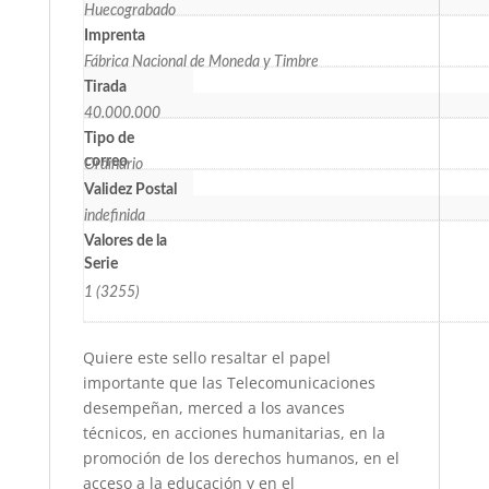
Huecograbado
Imprenta
Fábrica Nacional de Moneda y Timbre
Tirada
40.000.000
Tipo de
correo
Ordinario
Validez Postal
indefinida
Valores de la
Serie
1 (3255)
Quiere este sello resaltar el papel
importante que las Telecomunicaciones
desempeñan, merced a los avances
técnicos, en acciones humanitarias, en la
promoción de los derechos humanos, en el
acceso a la educación y en el