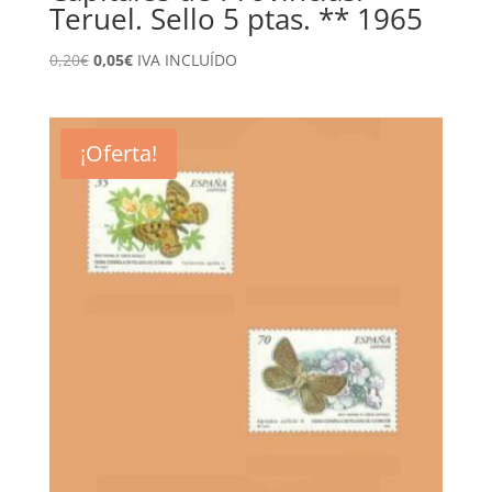
Teruel. Sello 5 ptas. ** 1965
El
El
0,20
€
0,05
€
IVA INCLUÍDO
precio
precio
original
actual
era:
es:
¡Oferta!
0,20€.
0,05€.