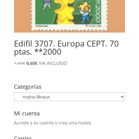
Edifil 3707. Europa CEPT. 70
ptas. **2000
El
El
1,40
€
0,60
€
IVA INCLUÍDO
precio
precio
original
actual
era:
es:
Categorías
1,40€.
0,60€.
Mi cuenta
Accede a tu cuenta o crea una nueva
Carrito