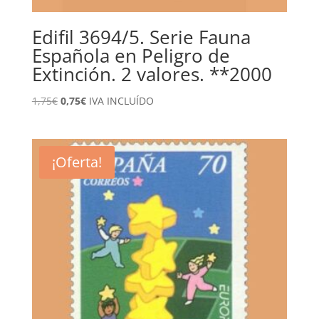
Edifil 3694/5. Serie Fauna
Española en Peligro de
Extinción. 2 valores. **2000
El
El
1,75
€
0,75
€
IVA INCLUÍDO
precio
precio
original
actual
era:
es:
¡Oferta!
1,75€.
0,75€.