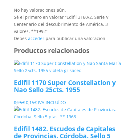
No hay valoraciones aún.
Sé el primero en valorar “Edifil 3160/2. Serie V
Centenario del descubrimiento de América. 3
valores. **1992”
Debes
acceder
para publicar una valoración.
Productos relacionados
Edifil 1170 Super Constellation y
Nao Sello 25cts. 1955
El
El
0,25
€
0,15
€
IVA INCLUÍDO
precio
precio
original
actual
era:
es:
Edifil 1482. Escudos de Capitales
0,25€.
0,15€.
de Provincias. Córdoba. Sello 5