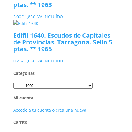
ptas. ** 1963
El
El
5,00
€
1,85
€
IVA INCLUÍDO
precio
precio
original
actual
Edifil 1640. Escudos de Capitales
era:
es:
de Provincias. Tarragona. Sello 5
5,00€.
1,85€.
ptas. ** 1965
El
El
0,20
€
0,05
€
IVA INCLUÍDO
precio
precio
Categorías
original
actual
era:
es:
0,20€.
0,05€.
Mi cuenta
Accede a tu cuenta o crea una nueva
Carrito