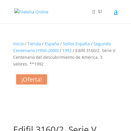
Inicio
/
Tienda
/
España
/
Sellos España
/
Segundo
Centenario (1950-2000)
/
1992
/ Edifil 3160/2. Serie V
Centenario del descubrimiento de América. 3
valores. **1992
¡Oferta!
¡Oferta!
¡Oferta!
Edifil 3160/2. Serie V