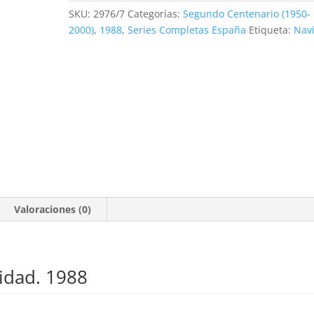
2
SKU:
2976/7
Categorías:
Segundo Centenario (1950-
valores
2000)
,
1988
,
Series Completas España
Etiqueta:
Nav
**1988
cantidad
Valoraciones (0)
vidad. 1988