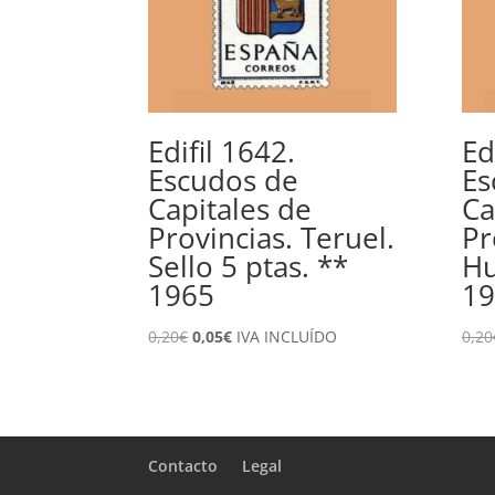
Edifil 1642.
Ed
Escudos de
Es
Capitales de
Ca
Provincias. Teruel.
Pr
Sello 5 ptas. **
Hu
1965
19
El
El
0,20
€
0,05
€
IVA INCLUÍDO
0,20
precio
precio
original
actual
era:
es:
0,20€.
0,05€.
Contacto
Legal