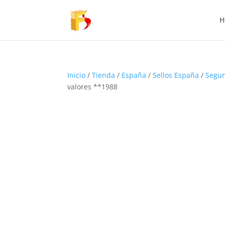
H
Inicio
/
Tienda
/
España
/
Sellos España
/
Segun
valores **1988