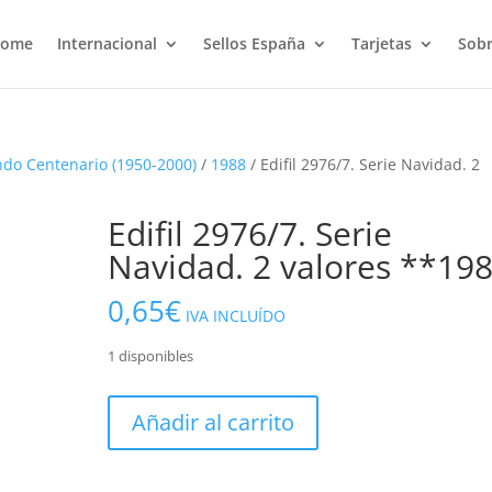
ome
Internacional
Sellos España
Tarjetas
Sobr
do Centenario (1950-2000)
/
1988
/ Edifil 2976/7. Serie Navidad. 2
Edifil 2976/7. Serie
Navidad. 2 valores **19
0,65
€
IVA INCLUÍDO
1 disponibles
Edifil
Añadir al carrito
2976/7.
Serie
Navidad.