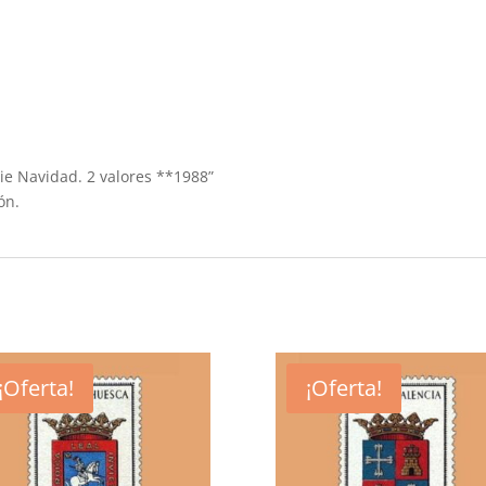
erie Navidad. 2 valores **1988”
ón.
¡Oferta!
¡Oferta!