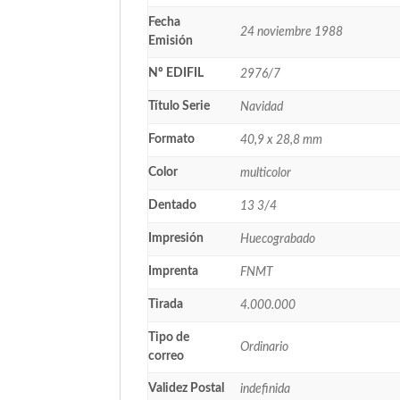
Fecha
24 noviembre 1988
Emisión
Nº EDIFIL
2976/7
Título Serie
Navidad
Formato
40,9 x 28,8 mm
Color
multicolor
Dentado
13 3/4
Impresión
Huecograbado
Imprenta
FNMT
Tirada
4.000.000
Tipo de
Ordinario
correo
Validez Postal
indefinida