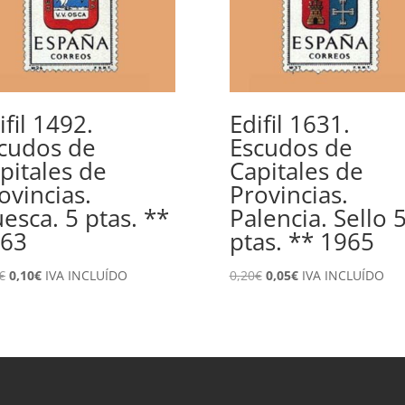
ifil 1492.
Edifil 1631.
cudos de
Escudos de
pitales de
Capitales de
ovincias.
Provincias.
esca. 5 ptas. **
Palencia. Sello 
63
ptas. ** 1965
El
El
El
El
€
0,10
€
IVA INCLUÍDO
0,20
€
0,05
€
IVA INCLUÍDO
precio
precio
precio
precio
original
actual
original
actual
era:
es:
era:
es:
0,20€.
0,10€.
0,20€.
0,05€.