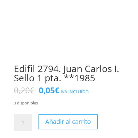
Edifil 2794. Juan Carlos I.
Sello 1 pta. **1985
El
El
0,20
€
0,05
€
IVA INCLUÍDO
precio
precio
original
actual
3 disponibles
era:
es:
0,20€.
0,05€.
Edifil
Añadir al carrito
2794.
Juan