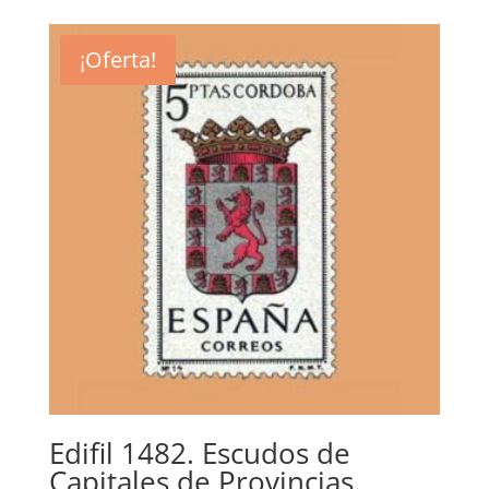
original
actual
era:
es:
¡Oferta!
0,60€.
0,25€.
Edifil 1482. Escudos de
Capitales de Provincias.