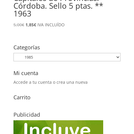
Córdoba. Sello 5 ptas. **
1963
El
El
5,00
€
1,85
€
IVA INCLUÍDO
precio
precio
original
actual
era:
es:
Categorías
5,00€.
1,85€.
Mi cuenta
Accede a tu cuenta o crea una nueva
Carrito
Publicidad