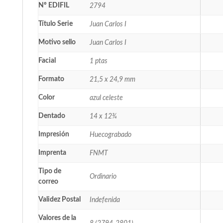
Nº EDIFIL
2794
Título Serie
Juan Carlos I
Motivo sello
Juan Carlos I
Facial
1 ptas
Formato
21,5 x 24,9 mm
Color
azul celeste
Dentado
14 x 12¾
Impresión
Huecograbado
Imprenta
FNMT
Tipo de
Ordinario
correo
Validez Postal
Indefenida
Valores de la