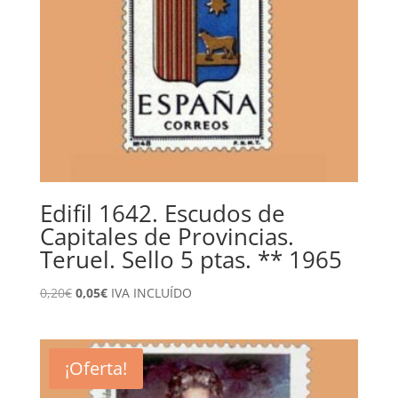
Edifil 1642. Escudos de
Capitales de Provincias.
Teruel. Sello 5 ptas. ** 1965
El
El
0,20
€
0,05
€
IVA INCLUÍDO
precio
precio
original
actual
era:
es:
¡Oferta!
0,20€.
0,05€.