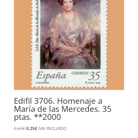
Edifil 3706. Homenaje a
María de las Mercedes. 35
ptas. **2000
El
El
0,60
€
0,25
€
IVA INCLUÍDO
precio
precio