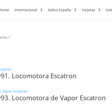
Home
Internacional
Sellos España
Tarjetas
Sob
rlos I”
991. Locomotora Escatron
993. Locomotora de Vapor Escatron