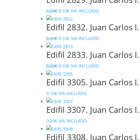
era:
es:
El
El
0,20
€
0,10
€
IVA INCLUÍDO
0,55€.
0,15€.
precio
precio
Edifil 2832. Juan Carlos I
original
actual
era:
es:
El
El
0,20
€
0,10
€
IVA INCLUÍDO
0,20€.
0,10€.
precio
precio
Edifil 2833. Juan Carlos I
original
actual
era:
es:
El
El
0,20
€
0,10
€
IVA INCLUÍDO
0,20€.
0,10€.
precio
precio
Edifil 3305. Juan Carlos I
original
actual
era:
es:
0,10
€
IVA INCLUÍDO
0,20€.
0,10€.
Edifil 3307. Juan Carlos I
0,20
€
IVA INCLUÍDO
Edifil 3308. Juan Carlos I