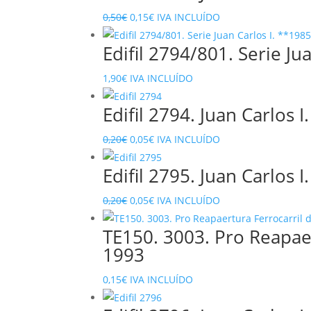
El
El
0,50
€
0,15
€
IVA INCLUÍDO
precio
precio
Edifil 2794/801. Serie Ju
original
actual
era:
es:
1,90
€
IVA INCLUÍDO
0,50€.
0,15€.
Edifil 2794. Juan Carlos I
El
El
0,20
€
0,05
€
IVA INCLUÍDO
precio
precio
Edifil 2795. Juan Carlos I
original
actual
era:
es:
El
El
0,20
€
0,05
€
IVA INCLUÍDO
0,20€.
0,05€.
precio
precio
TE150. 3003. Pro Reapaer
original
actual
1993
era:
es:
0,20€.
0,05€.
0,15
€
IVA INCLUÍDO