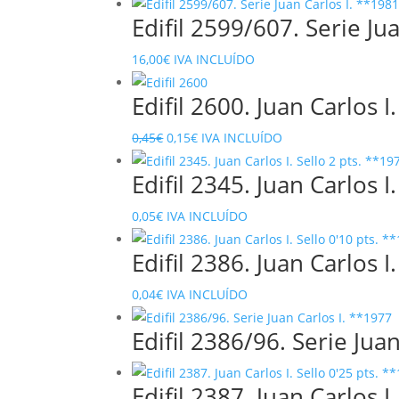
Edifil 2599/607. Serie Ju
16,00
€
IVA INCLUÍDO
Edifil 2600. Juan Carlos I
El
El
0,45
€
0,15
€
IVA INCLUÍDO
precio
precio
Edifil 2345. Juan Carlos I
original
actual
era:
es:
0,05
€
IVA INCLUÍDO
0,45€.
0,15€.
Edifil 2386. Juan Carlos I
0,04
€
IVA INCLUÍDO
Edifil 2386/96. Serie Jua
Edifil 2387. Juan Carlos I