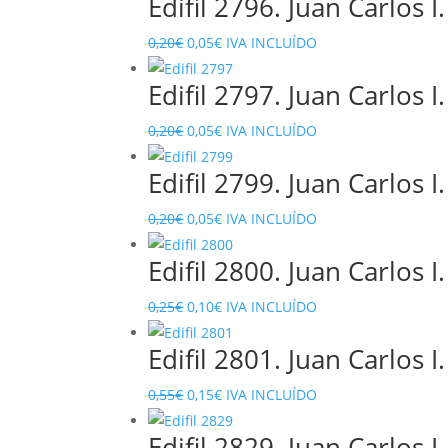
Edifil 2796. Juan Carlos I
El
El
0,20
€
0,05
€
IVA INCLUÍDO
precio
precio
Edifil 2797. Juan Carlos I
original
actual
era:
es:
El
El
0,20
€
0,05
€
IVA INCLUÍDO
0,20€.
0,05€.
precio
precio
Edifil 2799. Juan Carlos I
original
actual
era:
es:
El
El
0,20
€
0,05
€
IVA INCLUÍDO
0,20€.
0,05€.
precio
precio
Edifil 2800. Juan Carlos I
original
actual
era:
es:
El
El
0,25
€
0,10
€
IVA INCLUÍDO
0,20€.
0,05€.
precio
precio
Edifil 2801. Juan Carlos I
original
actual
era:
es:
El
El
0,55
€
0,15
€
IVA INCLUÍDO
0,25€.
0,10€.
precio
precio
Edifil 2829. Juan Carlos I
original
actual