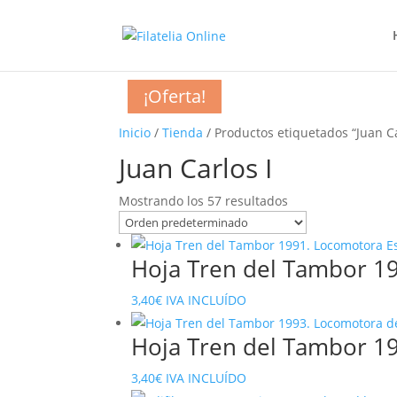
¡Oferta!
¡Oferta!
¡Oferta!
¡Oferta!
¡Oferta!
¡Oferta!
¡Oferta!
¡Oferta!
¡Oferta!
¡Oferta!
¡Oferta!
¡Oferta!
¡Oferta!
¡Oferta!
¡Oferta!
¡Oferta!
¡Oferta!
¡Oferta!
¡Oferta!
¡Oferta!
¡Oferta!
Inicio
/
Tienda
/ Productos etiquetados “Juan Ca
Juan Carlos I
Mostrando los 57 resultados
Hoja Tren del Tambor 1
3,40
€
IVA INCLUÍDO
Hoja Tren del Tambor 1
3,40
€
IVA INCLUÍDO