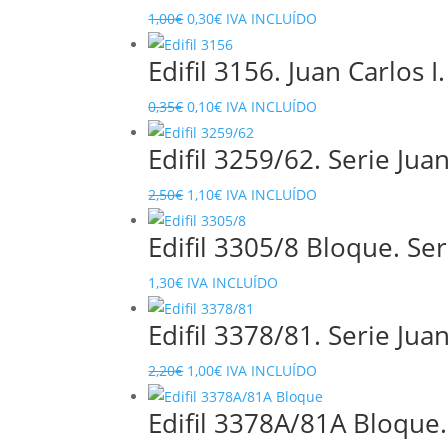
El
El
1,00
€
0,30
€
IVA INCLUÍDO
precio
precio
Edifil 3156. Juan Carlos I
original
actual
era:
es:
El
El
0,35
€
0,10
€
IVA INCLUÍDO
1,00€.
0,30€.
precio
precio
Edifil 3259/62. Serie Jua
original
actual
era:
es:
El
El
2,50
€
1,10
€
IVA INCLUÍDO
0,35€.
0,10€.
precio
precio
Edifil 3305/8 Bloque. Ser
original
actual
era:
es:
1,30
€
IVA INCLUÍDO
2,50€.
1,10€.
Edifil 3378/81. Serie Jua
El
El
2,20
€
1,00
€
IVA INCLUÍDO
precio
precio
Edifil 3378A/81A Bloque.
original
actual
era:
es: