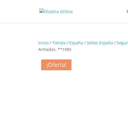
Inicio
/
Tienda
/
España
/
Sellos España
/
Segun
Armadas. **1985
¡Oferta!
¡Oferta!