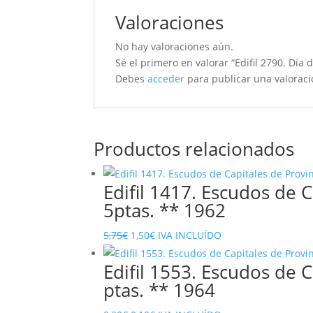
Valoraciones
No hay valoraciones aún.
Sé el primero en valorar “Edifil 2790. Día
Debes
acceder
para publicar una valoraci
Productos relacionados
Edifil 1417. Escudos de C
5ptas. ** 1962
El
El
5,75
€
1,50
€
IVA INCLUÍDO
precio
precio
Edifil 1553. Escudos de C
original
actual
ptas. ** 1964
era:
es:
5,75€.
1,50€.