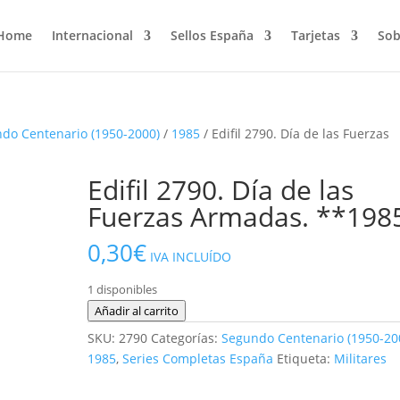
Home
Internacional
Sellos España
Tarjetas
Sob
do Centenario (1950-2000)
/
1985
/ Edifil 2790. Día de las Fuerzas
Edifil 2790. Día de las
Fuerzas Armadas. **198
0,30
€
IVA INCLUÍDO
1 disponibles
Edifil
Añadir al carrito
2790.
SKU:
2790
Categorías:
Segundo Centenario (1950-20
Día
1985
,
Series Completas España
Etiqueta:
Militares
de
las