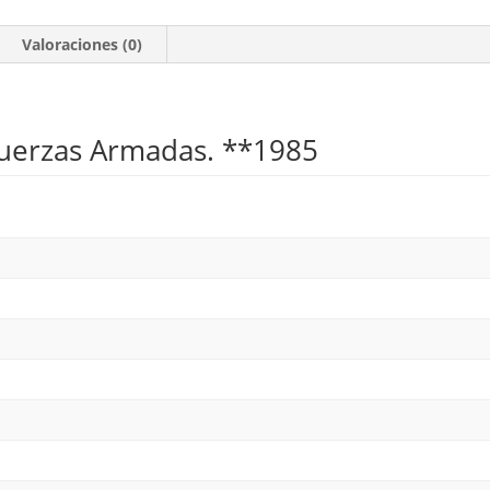
Fuerzas
Armadas.
Valoraciones (0)
**1985
cantidad
 Fuerzas Armadas. **1985