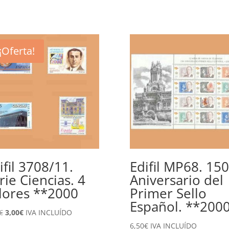
¡Oferta!
ifil 3708/11.
Edifil MP68. 150
rie Ciencias. 4
Aniversario del
lores **2000
Primer Sello
Español. **200
El
El
€
3,00
€
IVA INCLUÍDO
precio
precio
6,50
€
IVA INCLUÍDO