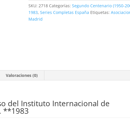
Estadística.
SKU:
2718
Categorías:
Segundo Centenario (1950-20
38
1983
,
Series Completas España
Etiquetas:
Asociacio
pts.
Madrid
**1983
cantidad
Valoraciones (0)
so del Instituto Internacional de
s. **1983