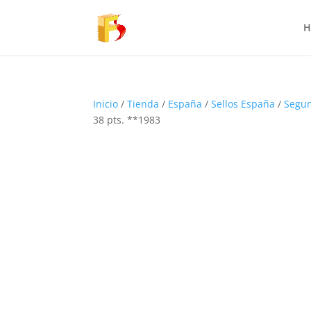
H
Inicio
/
Tienda
/
España
/
Sellos España
/
Segun
38 pts. **1983