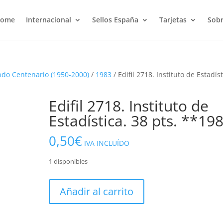
ome
Internacional
Sellos España
Tarjetas
Sobr
do Centenario (1950-2000)
/
1983
/ Edifil 2718. Instituto de Estadíst
Edifil 2718. Instituto de
Estadística. 38 pts. **19
0,50
€
IVA INCLUÍDO
1 disponibles
Edifil
Añadir al carrito
2718.
Instituto
de