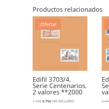
Productos relacionados
¡Oferta!
Edifil 3703/4.
Ed
Serie Centenarios.
Se
2 valores **2000
va
El
El
1,75
€
0,75
€
IVA INCLUÍDO
6,40
precio
precio