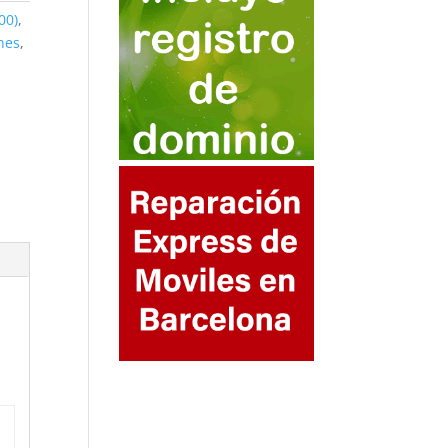
00)
,
nes
,