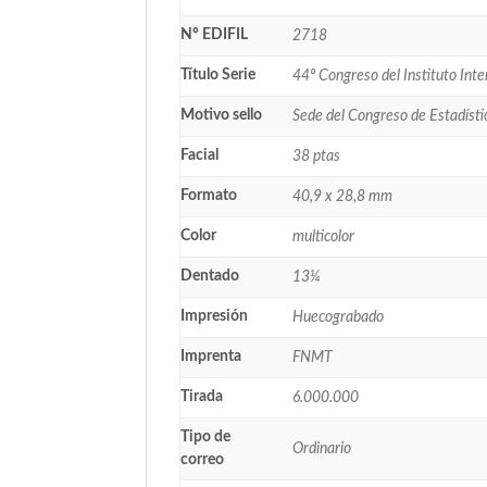
Nº EDIFIL
2718
Título Serie
44º Congreso del Instituto Inte
Motivo sello
Sede del Congreso de Estadísti
Facial
38 ptas
Formato
40,9 x 28,8 mm
Color
multicolor
Dentado
13¼
Impresión
Huecograbado
Imprenta
FNMT
Tirada
6.000.000
Tipo de
Ordinario
correo