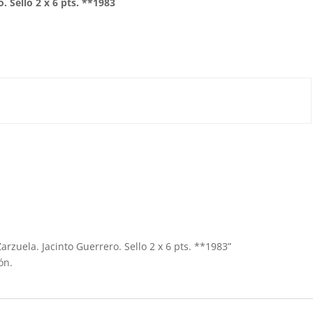
o. Sello 2 x 6 pts. **1983
Zarzuela. Jacinto Guerrero. Sello 2 x 6 pts. **1983”
ón.