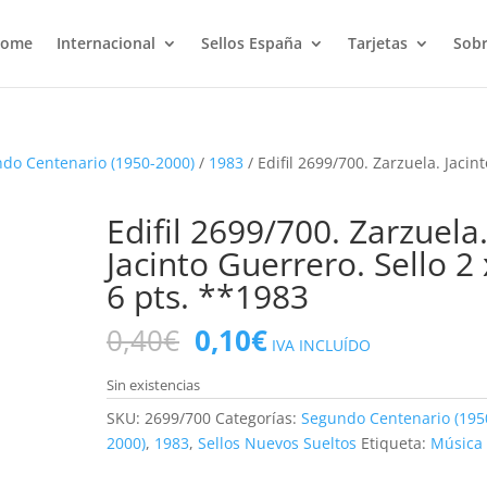
ome
Internacional
Sellos España
Tarjetas
Sobr
do Centenario (1950-2000)
/
1983
/ Edifil 2699/700. Zarzuela. Jacin
Edifil 2699/700. Zarzuela
Jacinto Guerrero. Sello 2 
6 pts. **1983
El
El
0,40
€
0,10
€
IVA INCLUÍDO
precio
precio
original
actual
Sin existencias
era:
es:
SKU:
2699/700
Categorías:
Segundo Centenario (195
0,40€.
0,10€.
2000)
,
1983
,
Sellos Nuevos Sueltos
Etiqueta:
Música