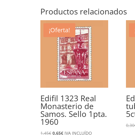
Productos relacionados
¡Oferta!
Edifil 1323 Real
Ed
Monasterio de
tu
Samos. Sello 1pta.
5c
1960
0,30
El
El
1,45
€
0,65
€
IVA INCLUÍDO