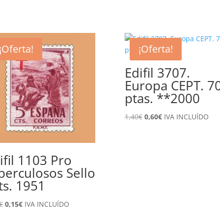
¡Oferta!
¡Oferta!
Edifil 3707.
Europa CEPT. 7
ptas. **2000
El
El
1,40
€
0,60
€
IVA INCLUÍDO
precio
precio
original
actual
era:
es:
ifil 1103 Pro
1,40€.
0,60€.
berculosos Sello
ts. 1951
El
El
€
0,15
€
IVA INCLUÍDO
precio
precio