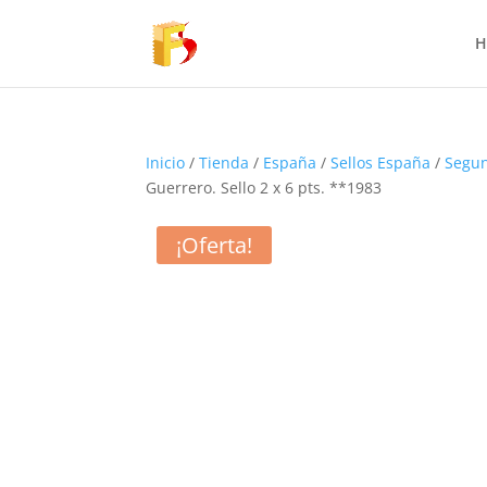
H
Inicio
/
Tienda
/
España
/
Sellos España
/
Segun
Guerrero. Sello 2 x 6 pts. **1983
¡Oferta!