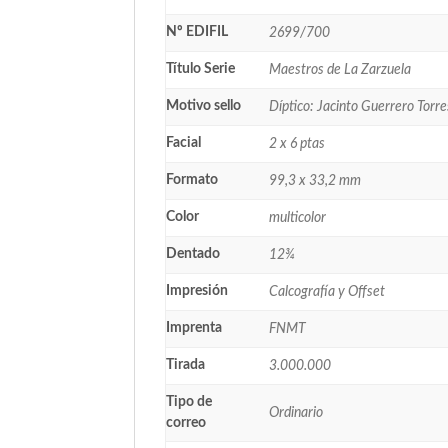
Nº EDIFIL
2699/700
Título Serie
Maestros de La Zarzuela
Motivo sello
Díptico: Jacinto Guerrero Torre
Facial
2 x 6 ptas
Formato
99,3 x 33,2 mm
Color
multicolor
Dentado
12¾
Impresión
Calcografía y Offset
Imprenta
FNMT
Tirada
3.000.000
Tipo de
Ordinario
correo