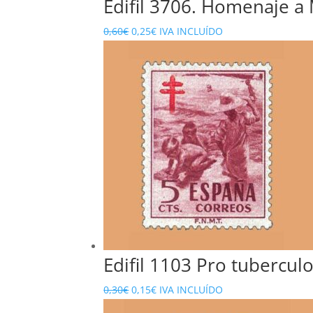
Edifil 3706. Homenaje a 
El
El
0,60
€
0,25
€
IVA INCLUÍDO
precio
precio
original
actual
era:
es:
0,60€.
0,25€.
Edifil 1103 Pro tuberculo
El
El
0,30
€
0,15
€
IVA INCLUÍDO
precio
precio