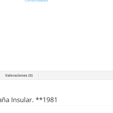
Comunidades
**1981
cantidad
Valoraciones (0)
paña Insular. **1981