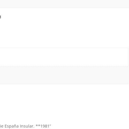
1
rie España Insular. **1981”