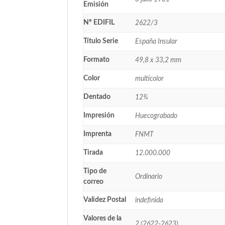
Emisión
Nº EDIFIL
2622/3
Título Serie
España Insular
Formato
49,8 x 33,2 mm
Color
multicolor
Dentado
12¾
Impresión
Huecograbado
Imprenta
FNMT
Tirada
12.000.000
Tipo de
Ordinario
correo
Validez Postal
indefinida
Valores de la
2 (2622-2623)