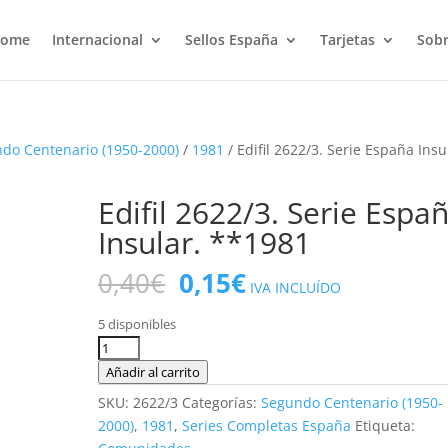
ome
Internacional
Sellos España
Tarjetas
Sobr
do Centenario (1950-2000)
/
1981
/ Edifil 2622/3. Serie España Insu
Edifil 2622/3. Serie Espa
Insular. **1981
El
El
0,40
€
0,15
€
IVA INCLUÍDO
precio
precio
original
actual
5 disponibles
era:
es:
Edifil
0,40€.
0,15€.
2622/3.
Añadir al carrito
Serie
SKU:
2622/3
Categorías:
Segundo Centenario (1950-
España
2000)
,
1981
,
Series Completas España
Etiqueta:
Insular.