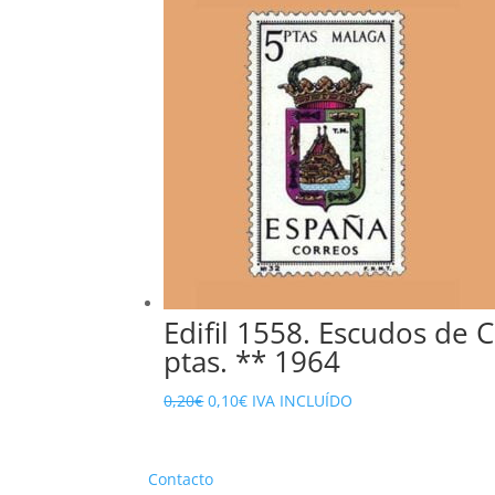
original
actual
era:
es:
0,30€.
0,15€.
Edifil 1558. Escudos de C
ptas. ** 1964
El
El
0,20
€
0,10
€
IVA INCLUÍDO
precio
precio
original
actual
Contacto
era:
es: