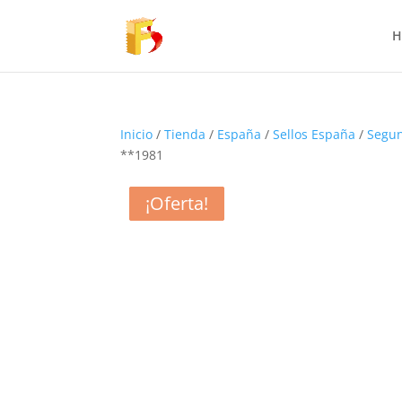
H
Inicio
/
Tienda
/
España
/
Sellos España
/
Segun
**1981
¡Oferta!
¡Oferta!
¡Oferta!
¡Oferta!