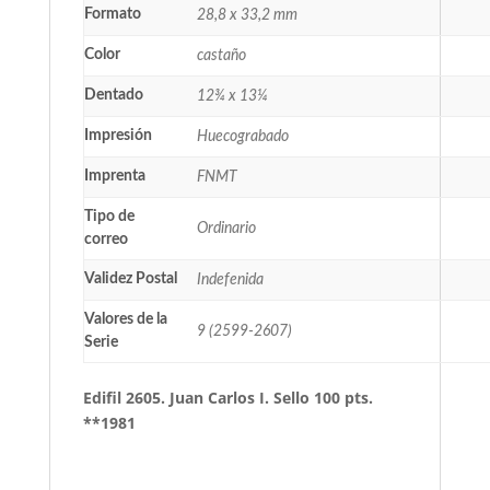
Formato
28,8 x 33,2 mm
Color
castaño
Dentado
12¾ x 13¼
Impresión
Huecograbado
Imprenta
FNMT
Tipo de
Ordinario
correo
Validez Postal
Indefenida
Valores de la
9 (2599-2607)
Serie
Edifil 2605. Juan Carlos I. Sello 100 pts.
**1981