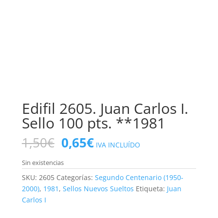
Edifil 2605. Juan Carlos I.
Sello 100 pts. **1981
El
El
1,50
€
0,65
€
IVA INCLUÍDO
precio
precio
original
actual
Sin existencias
era:
es:
SKU:
2605
Categorías:
Segundo Centenario (1950-
1,50€.
0,65€.
2000)
,
1981
,
Sellos Nuevos Sueltos
Etiqueta:
Juan
Carlos I