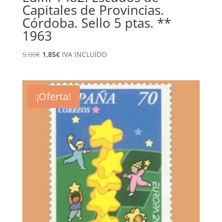
Capitales de Provincias.
Córdoba. Sello 5 ptas. **
1963
El
El
5,00
€
1,85
€
IVA INCLUÍDO
precio
precio
original
actual
era:
es:
¡Oferta!
5,00€.
1,85€.