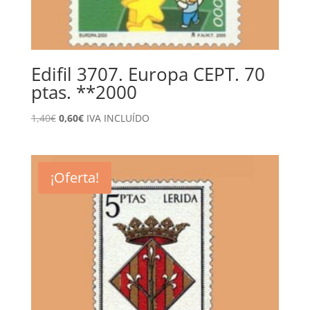
Edifil 3707. Europa CEPT. 70
ptas. **2000
El
El
1,40
€
0,60
€
IVA INCLUÍDO
precio
precio
original
actual
era:
es:
¡Oferta!
1,40€.
0,60€.