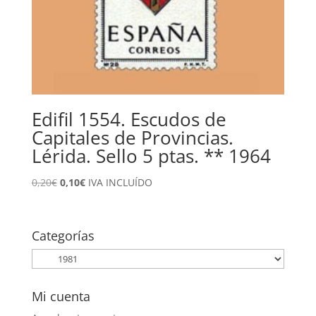
Edifil 1554. Escudos de
Capitales de Provincias.
Lérida. Sello 5 ptas. ** 1964
El
El
0,20
€
0,10
€
IVA INCLUÍDO
precio
precio
original
actual
era:
es:
Categorías
0,20€.
0,10€.
Mi cuenta