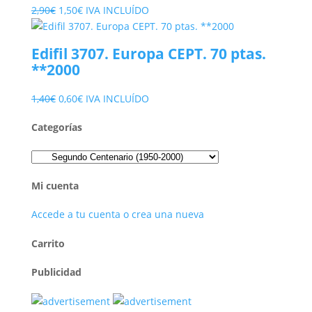
El
El
2,90
€
1,50
€
IVA INCLUÍDO
precio
precio
original
actual
Edifil 3707. Europa CEPT. 70 ptas.
era:
es:
**2000
2,90€.
1,50€.
El
El
1,40
€
0,60
€
IVA INCLUÍDO
precio
precio
Categorías
original
actual
era:
es:
1,40€.
0,60€.
Mi cuenta
Accede a tu cuenta o crea una nueva
Carrito
Publicidad