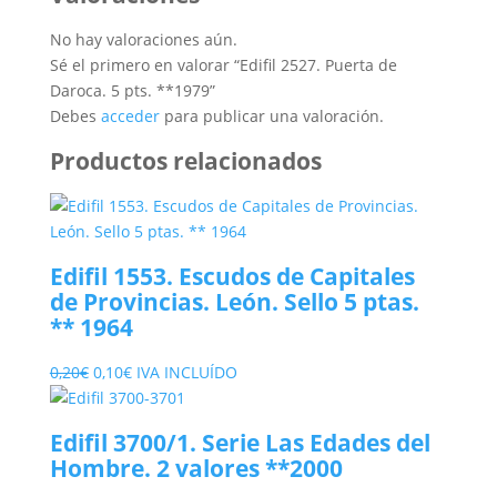
No hay valoraciones aún.
Sé el primero en valorar “Edifil 2527. Puerta de
Daroca. 5 pts. **1979”
Debes
acceder
para publicar una valoración.
Productos relacionados
Edifil 1553. Escudos de Capitales
de Provincias. León. Sello 5 ptas.
** 1964
El
El
0,20
€
0,10
€
IVA INCLUÍDO
precio
precio
original
actual
Edifil 3700/1. Serie Las Edades del
era:
es:
Hombre. 2 valores **2000
0,20€.
0,10€.