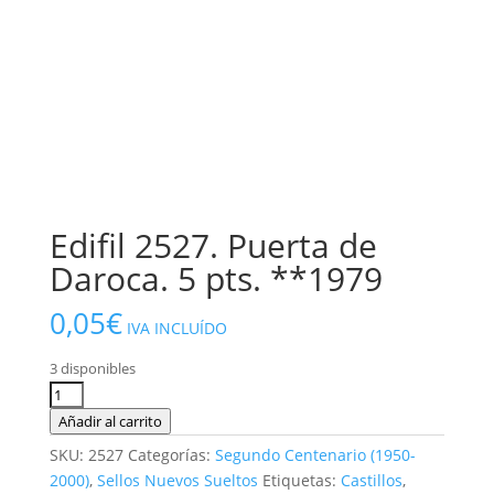
Edifil 2527. Puerta de
Daroca. 5 pts. **1979
0,05
€
IVA INCLUÍDO
3 disponibles
Edifil
2527.
Añadir al carrito
Puerta
SKU:
2527
Categorías:
Segundo Centenario (1950-
de
2000)
,
Sellos Nuevos Sueltos
Etiquetas:
Castillos
,