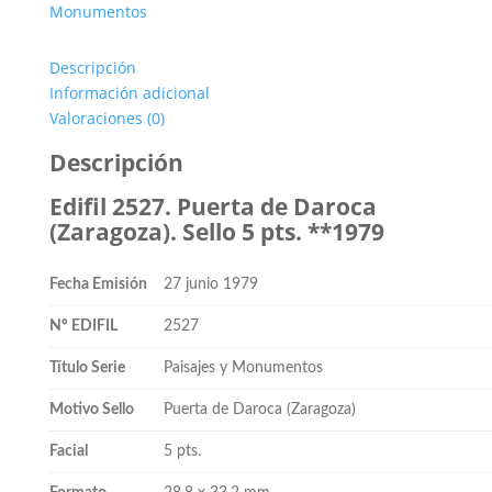
Daroca.
Monumentos
5
pts.
Descripción
**1979
Información adicional
cantidad
Valoraciones (0)
Descripción
Edifil 2527. Puerta de Daroca
(Zaragoza). Sello 5 pts. **1979
Fecha Emisión
27 junio 1979
Nº EDIFIL
2527
Título Serie
Paisajes y Monumentos
Motivo Sello
Puerta de Daroca (Zaragoza)
Facial
5 pts.