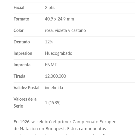
Facial
2 pts.
Formato
40,9 x 24,9 mm
Color
rosa, violeta y castaño
Dentado
12¾
Impresión
Huecograbado
Imprenta
FNMT
Tirada
12.000.000
Validez Postal
indefinida
Valores de la
1 (1989)
Serie
En 1926 se celebró el primer Campeonato Europeo
de Natación en Budapest. Estos campeonatos