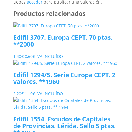
Debes
acceder
para publicar una valoración.
Productos relacionados
Edifil 3707. Europa CEPT. 70 ptas.
**2000
El
El
1,40
€
0,60
€
IVA INCLUÍDO
precio
precio
original
actual
Edifil 1294/5. Serie Europa CEPT. 2
era:
es:
valores. **1960
1,40€.
0,60€.
El
El
2,20
€
1,10
€
IVA INCLUÍDO
precio
precio
original
actual
era:
es:
Edifil 1554. Escudos de Capitales
2,20€.
1,10€.
de Provincias. Lérida. Sello 5 ptas.