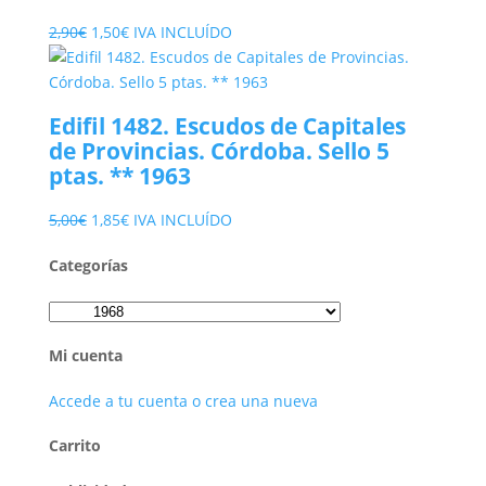
El
El
2,90
€
1,50
€
IVA INCLUÍDO
precio
precio
original
actual
era:
es:
Edifil 1482. Escudos de Capitales
2,90€.
1,50€.
de Provincias. Córdoba. Sello 5
ptas. ** 1963
El
El
5,00
€
1,85
€
IVA INCLUÍDO
precio
precio
Categorías
original
actual
era:
es:
5,00€.
1,85€.
Mi cuenta
Accede a tu cuenta o crea una nueva
Carrito