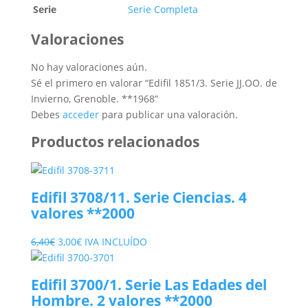
Serie
Serie Completa
Valoraciones
No hay valoraciones aún.
Sé el primero en valorar “Edifil 1851/3. Serie JJ.OO. de
Invierno, Grenoble. **1968”
Debes
acceder
para publicar una valoración.
Productos relacionados
Edifil 3708/11. Serie Ciencias. 4
valores **2000
El
El
6,40
€
3,00
€
IVA INCLUÍDO
precio
precio
original
actual
Edifil 3700/1. Serie Las Edades del
era:
es:
Hombre. 2 valores **2000
6,40€.
3,00€.