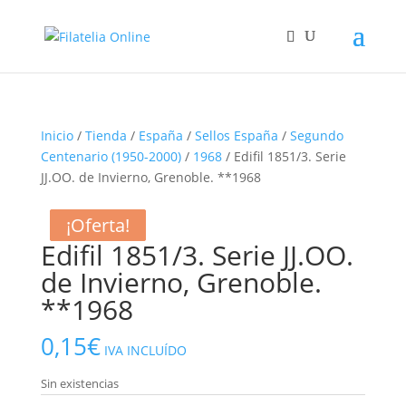
Inicio
/
Tienda
/
España
/
Sellos España
/
Segundo
Centenario (1950-2000)
/
1968
/ Edifil 1851/3. Serie
JJ.OO. de Invierno, Grenoble. **1968
¡Oferta!
¡Oferta!
¡Oferta!
Edifil 1851/3. Serie JJ.OO.
de Invierno, Grenoble.
**1968
0,15
€
IVA INCLUÍDO
Sin existencias