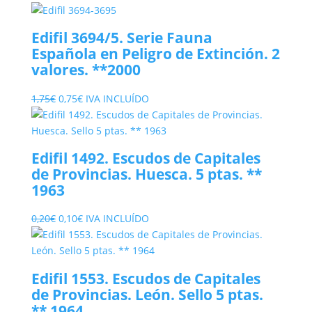
Edifil 3694/5. Serie Fauna
Española en Peligro de Extinción. 2
valores. **2000
El
El
1,75
€
0,75
€
IVA INCLUÍDO
precio
precio
original
actual
era:
es:
Edifil 1492. Escudos de Capitales
1,75€.
0,75€.
de Provincias. Huesca. 5 ptas. **
1963
El
El
0,20
€
0,10
€
IVA INCLUÍDO
precio
precio
original
actual
era:
es:
Edifil 1553. Escudos de Capitales
0,20€.
0,10€.
de Provincias. León. Sello 5 ptas.
** 1964