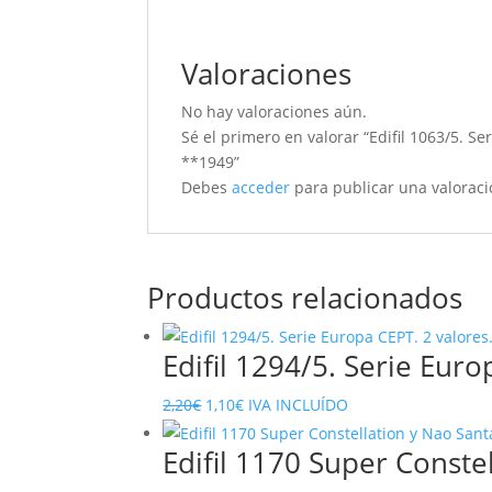
Valoraciones
No hay valoraciones aún.
Sé el primero en valorar “Edifil 1063/5. Se
**1949”
Debes
acceder
para publicar una valoraci
Productos relacionados
Edifil 1294/5. Serie Eur
El
El
2,20
€
1,10
€
IVA INCLUÍDO
precio
precio
Edifil 1170 Super Constel
original
actual
era:
es: