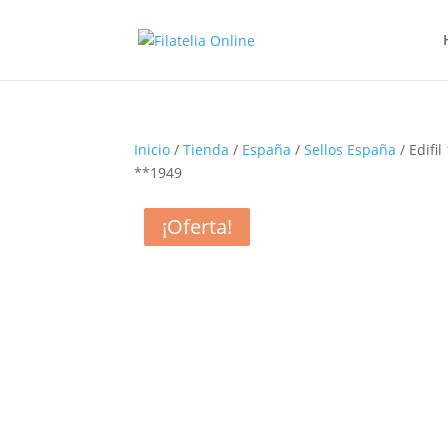
Inicio
/
Tienda
/
España
/
Sellos España
/ Edifi
**1949
¡Oferta!
¡Oferta!
¡Oferta!
¡Oferta!