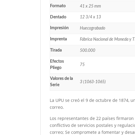
Formato
41 x 25 mm
Dentado
12 3/4 x 13
Impresión
Huecograbado
Imprenta
Fábrica Nacional de Moneda y 
Tirada
500.000
Efectos
75
Pliego
Valores de la
3 (1063-1065)
Serie
La UPU se creó el 9 de octubre de 1874, 
correo.
Los representantes de 22 países firmaron 
conflictivo de servicios postales y regulac
correo; Se compromete a fomentar y desar