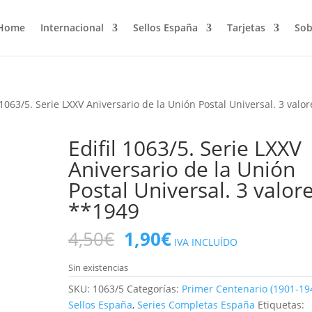
Home
Internacional
Sellos España
Tarjetas
Sob
l 1063/5. Serie LXXV Aniversario de la Unión Postal Universal. 3 valor
Edifil 1063/5. Serie LXXV
Aniversario de la Unión
Postal Universal. 3 valore
**1949
El
El
4,50
€
1,90
€
IVA INCLUÍDO
precio
precio
original
actual
Sin existencias
era:
es:
SKU:
1063/5
Categorías:
Primer Centenario (1901-19
4,50€.
1,90€.
Sellos España
,
Series Completas España
Etiquetas: