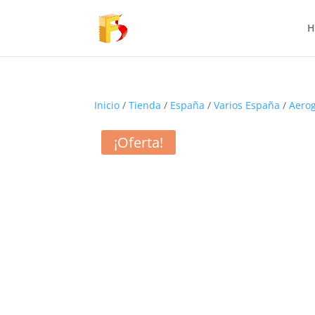
H
Inicio
/
Tienda
/
España
/
Varios España
/
Aero
¡Oferta!