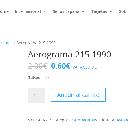
ome
Internacional
Sellos España
Tarjetas
Sobr
gramas
/ Aerograma 215 1990
Aerograma 215 1990
El
El
2,00
€
0,60
€
IVA INCLUÍDO
precio
precio
original
actual
5 disponibles
era:
es:
2,00€.
0,60€.
Aerograma
Añadir al carrito
215
1990
cantidad
SKU:
AER215
Categoría:
Aerogramas
Etiqueta:
Avion