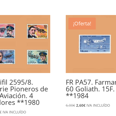
¡Oferta!
ifil 2595/8.
FR PA57. Farma
rie Pioneros de
60 Goliath. 15F.
 Aviación. 4
**1984
lores **1980
El
El
6,00
€
2,60
€
IVA INCLUÍDO
precio
precio
€
IVA INCLUÍDO