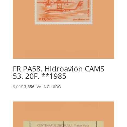
FR PA58. Hidroavión CAMS
53. 20F. **1985
El
El
8,00
€
3,35
€
IVA INCLUÍDO
precio
precio
original
actual
era:
es:
8,00€.
3,35€.