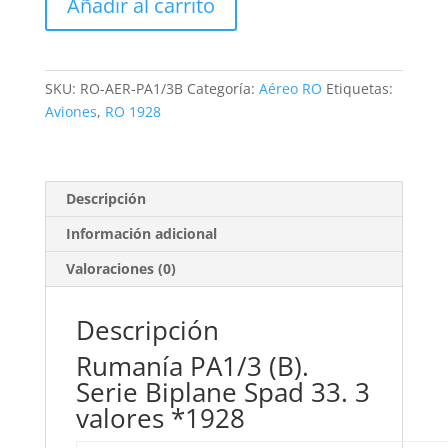
Añadir al carrito
PA1/3
(B).
Serie
Biplane
SKU:
RO-AER-PA1/3B
Categoría:
Aéreo RO
Etiquetas:
Spad
Aviones
,
RO 1928
33.
3
valores.
WM
Descripción
Vertical
Información adicional
*1928
cantidad
Valoraciones (0)
Descripción
Rumanía PA1/3 (B).
Serie Biplane Spad 33. 3
valores *1928