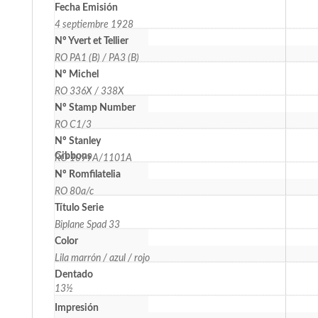
Fecha Emisión
4 septiembre 1928
Nº Yvert et Tellier
RO PA1 (B) / PA3 (B)
Nº Michel
RO 336X / 338X
Nº Stamp Number
RO C1/3
Nº Stanley
Gibbons
RO 1099A/1101A
Nº
Romfilatelia
RO 80a/c
Título Serie
Biplane Spad 33
Color
Lila marrón / azul / rojo
Dentado
13½
Impresión