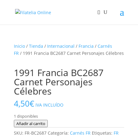
Inicio
/
Tienda
/
Internacional
/
Francia
/
Carnés
FR
/ 1991 Francia BC2687 Carnet Personajes Célebres
1991 Francia BC2687
Carnet Personajes
Célebres
4,50
€
IVA INCLUÍDO
1 disponibles
1991
Añadir al carrito
Francia
SKU:
FR-BC2687
Categoría:
Carnés FR
Etiquetas:
FR
BC2687