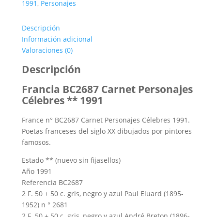
1991
,
Personajes
Carnet
Personajes
Descripción
Célebres
Información adicional
cantidad
Valoraciones (0)
Descripción
Francia BC2687 Carnet Personajes
Célebres ** 1991
France n° BC2687 Carnet Personajes Célebres 1991.
Poetas franceses del siglo XX dibujados por pintores
famosos.
Estado ** (nuevo sin fijasellos)
Año 1991
Referencia BC2687
2 F.
50 + 50 c.
gris, negro y azul Paul Eluard (1895-
1952) n ° 2681
2 F.
50 + 50 c.
gris, negro y azul André Breton (1896-