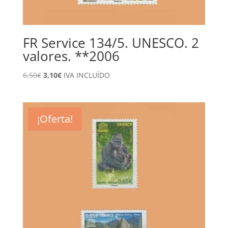
FR Service 134/5. UNESCO. 2
valores. **2006
El
El
6,50
€
3,10
€
IVA INCLUÍDO
precio
precio
original
actual
era:
es:
¡Oferta!
6,50€.
3,10€.