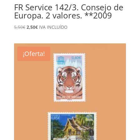
FR Service 142/3. Consejo de
Europa. 2 valores. **2009
El
El
5,50
€
2,50
€
IVA INCLUÍDO
precio
precio
original
actual
era:
es:
¡Oferta!
5,50€.
2,50€.