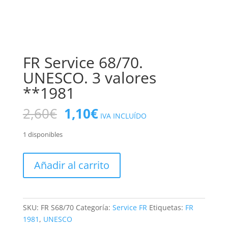
FR Service 68/70.
UNESCO. 3 valores
**1981
El
El
2,60
€
1,10
€
IVA INCLUÍDO
precio
precio
original
actual
1 disponibles
era:
es:
2,60€.
1,10€.
FR
Añadir al carrito
Service
68/70.
UNESCO.
3
SKU:
FR S68/70
Categoría:
Service FR
Etiquetas:
FR
valores
1981
,
UNESCO