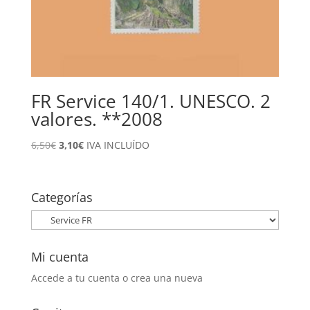
FR Service 140/1. UNESCO. 2
valores. **2008
El
El
6,50
€
3,10
€
IVA INCLUÍDO
precio
precio
original
actual
era:
es:
Categorías
6,50€.
3,10€.
Mi cuenta
Accede a tu cuenta o crea una nueva