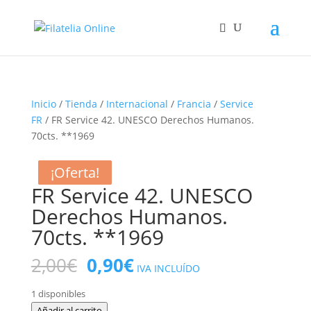
Inicio
/
Tienda
/
Internacional
/
Francia
/
Service
FR
/ FR Service 42. UNESCO Derechos Humanos.
70cts. **1969
¡Oferta!
¡Oferta!
¡Oferta!
¡Oferta!
FR Service 42. UNESCO
Derechos Humanos.
70cts. **1969
El
El
2,00
€
0,90
€
IVA INCLUÍDO
precio
precio
original
actual
1 disponibles
FR
Añadir al carrito