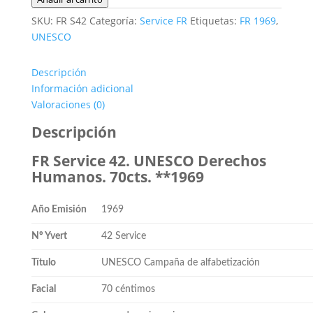
era:
es:
2,00€.
0,90€.
Service
SKU:
FR S42
Categoría:
Service FR
Etiquetas:
FR 1969
,
42.
UNESCO
UNESCO
Derechos
Descripción
Humanos.
Información adicional
70cts.
Valoraciones (0)
**1969
cantidad
Descripción
FR Service 42. UNESCO Derechos
Humanos. 70cts. **1969
Año Emisión
1969
Nº Yvert
42 Service
Título
UNESCO Campaña de alfabetización
Facial
70 céntimos