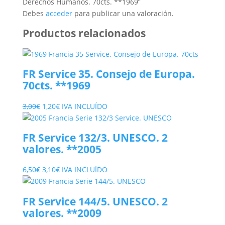
Derechos Humanos. 70cts. **1969”
Debes
acceder
para publicar una valoración.
Productos relacionados
FR Service 35. Consejo de Europa.
70cts. **1969
El
El
3,00
€
1,20
€
IVA INCLUÍDO
precio
precio
original
actual
FR Service 132/3. UNESCO. 2
era:
es:
valores. **2005
3,00€.
1,20€.
El
El
6,50
€
3,10
€
IVA INCLUÍDO
precio
precio
original
actual
FR Service 144/5. UNESCO. 2
era:
es:
valores. **2009
6,50€.
3,10€.