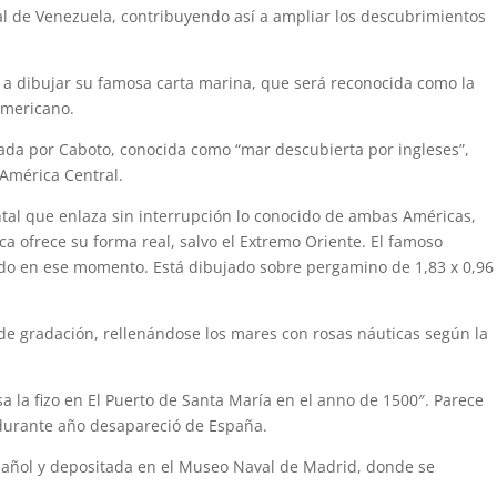
oral de Venezuela, contribuyendo así a ampliar los descubrimientos
 a dibujar su famosa carta marina, que será reconocida como la
americano.
lada por Caboto, conocida como “mar descubierta por ingleses”,
 América Central.
al que enlaza sin interrupción lo conocido de ambas Américas,
rica ofrece su forma real, salvo el Extremo Oriente. El famoso
o en ese momento. Está dibujado sobre pergamino de 1,83 x 0,96
e de gradación, rellenándose los mares con rosas náuticas según la
osa la fizo en El Puerto de Santa María en el anno de 1500″. Parece
 durante año desapareció de España.
pañol y depositada en el Museo Naval de Madrid, donde se