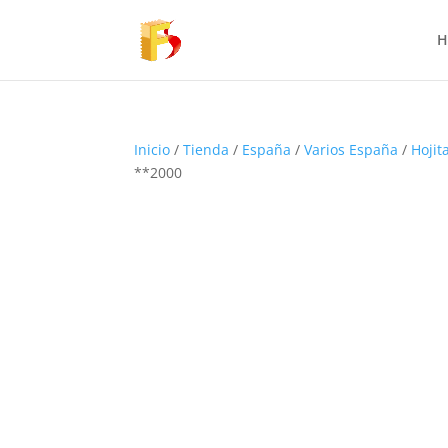
H
Inicio
/
Tienda
/
España
/
Varios España
/
Hojit
**2000