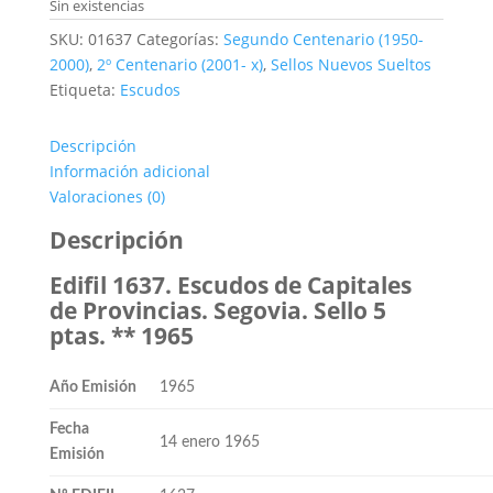
original
actual
Sin existencias
era:
es:
SKU:
01637
Categorías:
Segundo Centenario (1950-
0,20€.
0,05€.
2000)
,
2º Centenario (2001- x)
,
Sellos Nuevos Sueltos
Etiqueta:
Escudos
Descripción
Información adicional
Valoraciones (0)
Descripción
Edifil 1637. Escudos de Capitales
de Provincias. Segovia. Sello 5
ptas. ** 1965
Año Emisión
1965
Fecha
14 enero 1965
Emisión