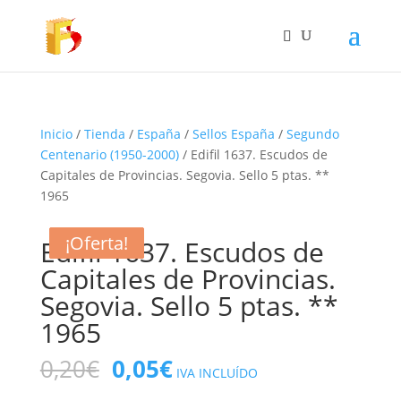
Inicio
/
Tienda
/
España
/
Sellos España
/
Segundo
Centenario (1950-2000)
/ Edifil 1637. Escudos de
Capitales de Provincias. Segovia. Sello 5 ptas. **
1965
¡Oferta!
¡Oferta!
¡Oferta!
¡Oferta!
Edifil 1637. Escudos de
Capitales de Provincias.
Segovia. Sello 5 ptas. **
1965
El
El
0,20
€
0,05
€
IVA INCLUÍDO
precio
precio