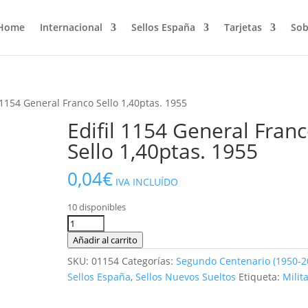
Home
Internacional
Sellos España
Tarjetas
Sob
l 1154 General Franco Sello 1,40ptas. 1955
Edifil 1154 General Fran
Sello 1,40ptas. 1955
0,04
€
IVA INCLUÍDO
10 disponibles
Edifil
1154
Añadir al carrito
General
SKU:
01154
Categorías:
Segundo Centenario (1950-2
Franco
Sellos España
,
Sellos Nuevos Sueltos
Etiqueta:
Milit
Sello
1,40ptas.