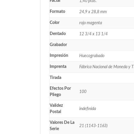
Facial
1,40 ptas.
Formato
24,9 x 28,8 mm
Color
rojo magenta
Dentado
12 3/4 x 13 1/4
Grabador
Impresión
Huecograbado
Imprenta
Fábrica Nacional de Moneda y 
Tirada
Efectos Por
100
Pliego
Validez
indefinida
Postal
Valores De La
21 (1143-1163)
Serie