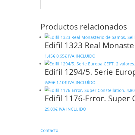
Productos relacionados
Edifil 1323 Real Monaste
El
El
1,45
€
0,65
€
IVA INCLUÍDO
precio
precio
Edifil 1294/5. Serie Eur
original
actual
era:
es:
El
El
2,20
€
1,10
€
IVA INCLUÍDO
1,45€.
0,65€.
precio
precio
Edifil 1176-Error. Super 
original
actual
era:
es:
29,00
€
IVA INCLUÍDO
2,20€.
1,10€.
Contacto