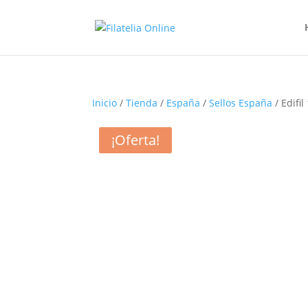
Inicio
/
Tienda
/
España
/
Sellos España
/ Edifi
¡Oferta!
¡Oferta!