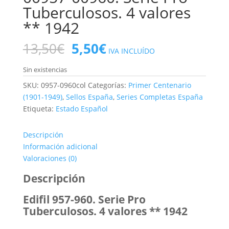
Tuberculosos. 4 valores
** 1942
El
El
13,50
€
5,50
€
IVA INCLUÍDO
precio
precio
original
actual
Sin existencias
era:
es:
SKU:
0957-0960col
Categorías:
Primer Centenario
13,50€.
5,50€.
(1901-1949)
,
Sellos España
,
Series Completas España
Etiqueta:
Estado Español
Descripción
Información adicional
Valoraciones (0)
Descripción
Edifil 957-960. Serie Pro
Tuberculosos. 4 valores ** 1942