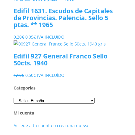
era:
es:
Edifil 1631. Escudos de Capitales
2,15€.
0,90€.
de Provincias. Palencia. Sello 5
ptas. ** 1965
El
El
0,20
€
0,05
€
IVA INCLUÍDO
precio
precio
original
actual
Edifil 927 General Franco Sello
era:
es:
50cts. 1940
0,20€.
0,05€.
El
El
1,10
€
0,50
€
IVA INCLUÍDO
precio
precio
Categorías
original
actual
era:
es:
1,10€.
0,50€.
Mi cuenta
Accede a tu cuenta o crea una nueva