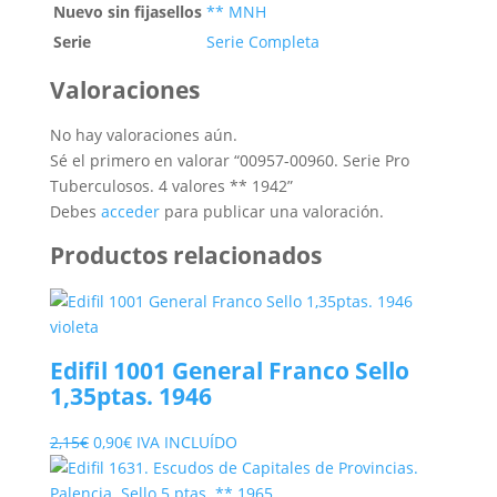
Nuevo sin fijasellos
** MNH
Serie
Serie Completa
Valoraciones
No hay valoraciones aún.
Sé el primero en valorar “00957-00960. Serie Pro
Tuberculosos. 4 valores ** 1942”
Debes
acceder
para publicar una valoración.
Productos relacionados
Edifil 1001 General Franco Sello
1,35ptas. 1946
El
El
2,15
€
0,90
€
IVA INCLUÍDO
precio
precio
original
actual