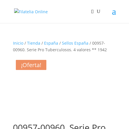
Inicio
/
Tienda
/
España
/
Sellos España
/ 00957-
00960. Serie Pro Tuberculosos. 4 valores ** 1942
¡Oferta!
¡Oferta!
¡Oferta!
¡Oferta!
00957-00960. Serie Pro