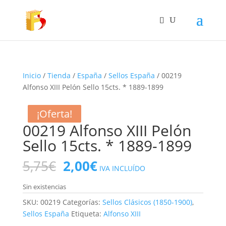
Inicio
/
Tienda
/
España
/
Sellos España
/ 00219
Alfonso XIII Pelón Sello 15cts. * 1889-1899
¡Oferta!
¡Oferta!
¡Oferta!
00219 Alfonso XIII Pelón
Sello 15cts. * 1889-1899
El
El
5,75
€
2,00
€
IVA INCLUÍDO
precio
precio
original
actual
Sin existencias
era:
es:
SKU:
00219
Categorías:
Sellos Clásicos (1850-1900)
,
5,75€.
2,00€.
Sellos España
Etiqueta:
Alfonso XIII