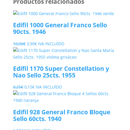
Productos relacionados
Edifil 1000 General Franco Sello
90cts. 1946
El
El
10,00
€
3,90
€
IVA INCLUÍDO
precio
precio
original
actual
era:
es:
Edifil 1170 Super Constellation y
10,00€.
3,90€.
Nao Sello 25cts. 1955
El
El
0,25
€
0,15
€
IVA INCLUÍDO
precio
precio
original
actual
era:
es:
Edifil 928 General Franco Bloque
0,25€.
0,15€.
Sello 60cts. 1940