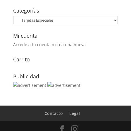
original
actual
era:
es:
Categorías
0,30€.
0,15€.
Mi cuenta
Accede a tu cuenta o crea una nueva
Carrito
Publicidad
Contacto
Legal