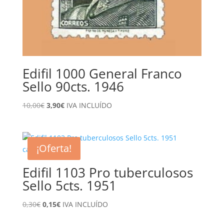
Edifil 1000 General Franco
Sello 90cts. 1946
El
El
10,00
€
3,90
€
IVA INCLUÍDO
precio
precio
original
actual
era:
es:
¡Oferta!
10,00€.
3,90€.
Edifil 1103 Pro tuberculosos
Sello 5cts. 1951
El
El
0,30
€
0,15
€
IVA INCLUÍDO
precio
precio