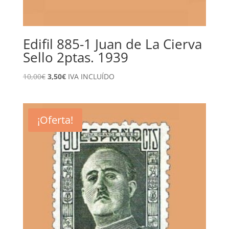
Edifil 885-1 Juan de La Cierva
Sello 2ptas. 1939
El
El
10,00
€
3,50
€
IVA INCLUÍDO
precio
precio
original
actual
era:
es:
¡Oferta!
10,00€.
3,50€.