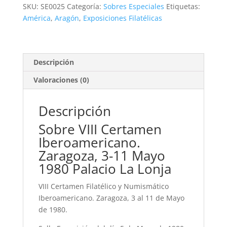
Zaragoza,
SKU:
SE0025
Categoría:
Sobres Especiales
Etiquetas:
3-
América
,
Aragón
,
Exposiciones Filatélicas
11
Mayo
1980
Palacio
Descripción
La
Valoraciones (0)
Lonja
cantidad
Descripción
Sobre VIII Certamen
Iberoamericano.
Zaragoza, 3-11 Mayo
1980 Palacio La Lonja
VIII Certamen Filatélico y Numismático
Iberoamericano. Zaragoza, 3 al 11 de Mayo
de 1980.